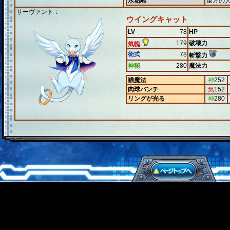
水垢離
遠方の
サーヴァント：
ウイングキャット
LV
78
HP
179
破壊力
気魄
術式
78
斬撃力
神秘
280
魔法力
猫魔法
神
252
肉球パンチ
気
152
リングが光る
神
280