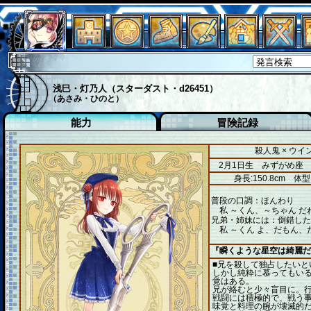
浅巳・灯乃人（スターダスト・d26451）
（あさみ・ひのと）
能力
冒険記録
殺人鬼 × ウ
2月1日生 みずがめ座
身長:150.8cm
体型
普段の口調：ほんわり
私 ～くん、～ちゃん だ
兄弟・姉妹には：倒錯した
私 ～くん よ、だもん、
『瞬くような星空は綺麗だ
■兄を殺して独占したい
しかし純粋に慕ってもい
覚はあ
兄が絡むと少々盲目に。行
戦闘には積極的で、戦
味覚と料理の腕が壊滅的