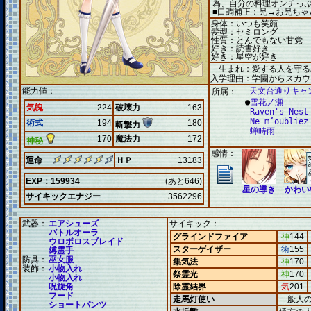
為、自分の料理オン
■口調補正：兄→お兄ちゃ
身体：いつも笑顔
髪型：セミロング
性質：とんでもない甘党
好き：読書好き
好き：星空が好き
生まれ：愛する人を守る
入学理由：学園からスカウ
能力値：
天文台通りキャ
所属：
●
雪花ノ瀬
気魄
224
破壊力
163
Raven's Nest
Ne m’oubliez
術式
194
180
斬撃力
蝉時雨
170
魔法力
172
神秘
感情：
運命
ＨＰ
13183
EXP：159934
(あと646)
星の導き
かわい
サイキックエナジー
3562296
武器：
エアシューズ
サイキック：
バトルオーラ
グラインドファイア
神
144
ウロボロスブレイド
スターゲイザー
術
155
縛霊手
防具：
巫女服
集気法
神
170
装飾：
小物入れ
祭霊光
神
170
小物入れ
呪旋角
除霊結界
気
201
フード
走馬灯使い
一般人
ショートパンツ