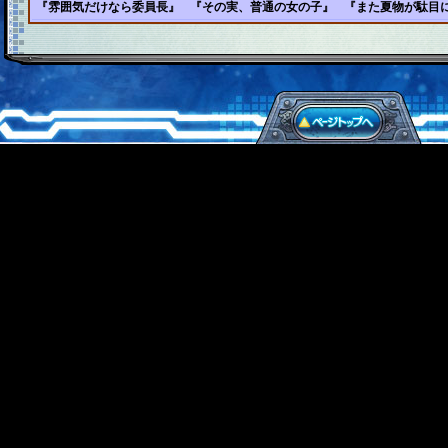
『雰囲気だけなら委員長』
『その実、普通の女の子』
『また夏物が駄目