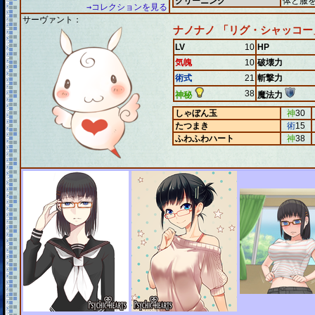
クリーニング
体と服
→コレクションを見る
サーヴァント：
ナノナノ 「リグ・シャッコー
LV
10
HP
気魄
10
破壊力
術式
21
斬撃力
38
神秘
魔法力
しゃぼん玉
神
30
たつまき
術
15
ふわふわハート
神
38