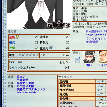
女のファインダーは拒ま
がお守り。眼鏡フレーム
身体：美形
傷跡：左胸
服装：眼鏡
好き：お笑いが好き
実は：熱血
生まれ：殺しの才能を開
入学理由：学園からスカウ
能力値：
第2建築学部 2
所属：
Your Station
26
破壊力
23
気魄
ていくあれすと
MM出張所
術式
21
斬撃力
26
神秘
14
21
魔法力
感情：
運命
ＨＰ
1542
EXP：148
(あと72)
誓い
ライバ
サイキックエナジー
148
武器：
日本刀
サイキック：
手裏剣甲
黒死斬
術
19
防具：
高校女子夏服
鏖殺領域
術
17
装飾：
ネコ型メモ帳
桃色のデジタルカメラ
乱れ手裏剣
術
21
Wisdom salvia
月光衝
術
21
居合斬り
術
17
走馬灯使い
一般人