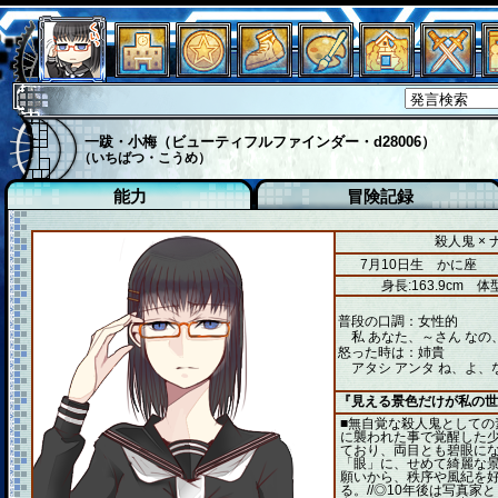
一跋・小梅（ビューティフルファインダー・d28006）
（いちばつ・こうめ）
能力
冒険記録
殺人鬼 ×
7月10日生 かに座
身長:163.9cm
体型
普段の口調：女性的
私 あなた、～さん なの
怒った時は：姉貴
アタシ アンタ ね、よ、
『見える景色だけが私の世
■無自覚な殺人鬼としての
に襲われた事で覚醒した少
ており、両目とも碧眼にな
「眼」に、せめて綺麗な
願いから、秩序や風紀を
る。//◎10年後は写真