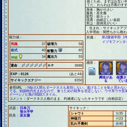
抜くため、まずはお互い
てた、わらわは月夜のす
身体：胸が小さい
服装：巫女服
髪型：姫カット
境遇：由緒正しい血筋
実は：面倒見がいい
生まれ：サイキックアブ
入学理由：闇堕ちから救わ
能力値：
第2建築学部 1
所属：
イヅモファンタ
気魄
37
破壊力
58
術式
40
65
斬撃力
34
魔法力
55
神秘
感情：
運命
ＨＰ
3688
EXP：8126
(あと44)
興味があ
保護さ
サイキックエナジー
8350
る
てい
参照URL ：
http://人間もダークネスも差別しない。逃げることを恥と思わ
てる。戦国時代生まれなので、食うための戦争を否定しない。ウサ耳ウサ尻
ドー+シノビ風の戦闘スタイル。
コメント：
ダークネス人格のまま、灼滅者になったキャラです（自称設定）
武器：
日本刀
サイキック：
蛍火手甲
シャウト
無
35
防具：
巫女服
神薙刃
神
23
乱れ手裏剣
術
40