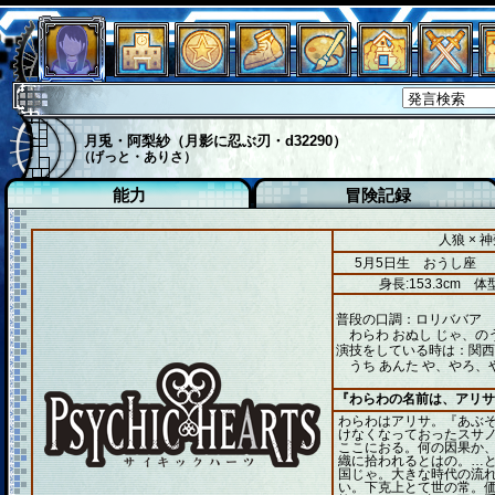
月兎・阿梨紗（月影に忍ぶ刃・d32290）
（げっと・ありさ）
能力
冒険記録
人狼 × 
5月5日生 おうし座
身長:153.3cm
体型
普段の口調：ロリババア
わらわ おぬし じゃ、の
演技をしている時は：関西
うち あんた や、やろ、
『わらわの名前は、アリサ
わらわはアリサ。『あぶ
けなくなっておったスサ
ここにおる。何の因果か
織に拾われるとはの。…
国じゃ。大きな時代の流
い。下克上とて世の常。