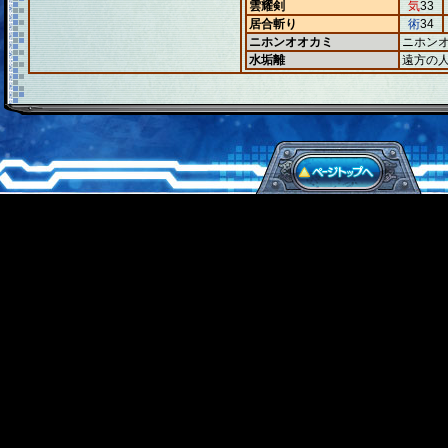
雲耀剣
気
33
居合斬り
術
34
ニホンオオカミ
ニホン
水垢離
遠方の