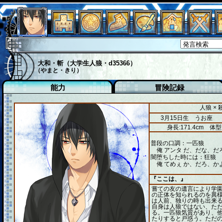
大和・斬（大学生人狼・d35366）
（やまと・きり）
能力
冒険記録
人狼 ×
3月15日生 うお座
身長:171.4cm
体型
普段の口調：一匹狼
俺 アンタ だ、だな、だ
闇堕ちした時には：狂狼
俺 てめぇ か、だろ、か
『ここは、』
嘗ての友の遺言により学
の正体を知られるのを異
は人前、独りの時も出来
自身は人狼ではない、た
る。一匹狼気質があり、
たりすると戸惑う。ただの