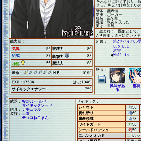
それなりに鍛えており、
チョ。胸元だけ息苦しい
身体：無表情
愛用：パーカー
服装：黒で統一
境遇：親友を失った
実は：単純
生まれ：一匹狼として、
入学理由：遺言に従い入学
能力値：
第2サバイバル学
所属：
D.o.L.L.
気魄
56
破壊力
80
柊寮
●
Wall.In.
術式
87
88
斬撃力
56
魔法力
88
神秘
感情：
運命
ＨＰ
5169
EXP：17534
(あと1046)
興味があ
部長
サイキックエナジー
759
る
武器：
WOKシールド
サイキック：
サイキックソード
シャウト
無
56
防具：
ナチュラル
畏れ斬り
術
69
装飾：
上着
チョコねこまん
鏖殺領域
術
73
ワイドガード
神
56
シールドバッシュ
気
50
ニホンオオカミ
ニホン