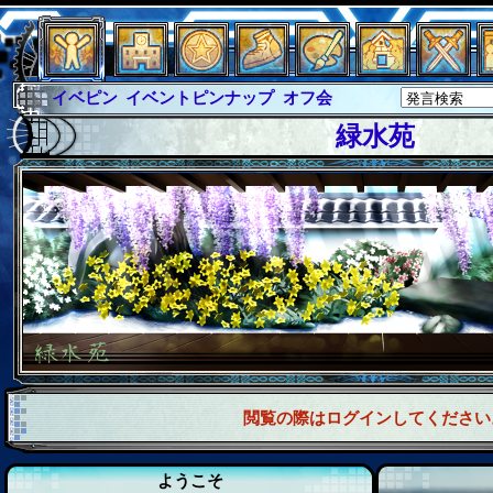
イベピン
イベントピンナップ
オフ会
グラシャ
グラシャ・ラボラス
緑水苑
グローバルジャスティス
サイキックハーツ
サイキックハーツ大戦
シュラウド
ソロモン
ファイナル
アブソーバー
閲覧の際はログインしてください
ようこそ