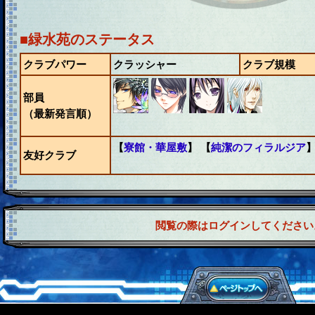
■緑水苑のステータス
クラブパワー
クラッシャー
クラブ規模
部員
（最新発言順）
【
寮館・華屋敷
】 【
純潔のフィラルジア
友好クラブ
閲覧の際はログインしてください