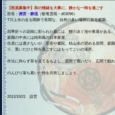
【部員募集中】和の情緒を大事に、静かな一時を過ごす
部長：
洲宮・静流
（蛟竜雲雨・d03096）
T川上水の走る閑静で長閑な、自然の多い場所にある庭園。
四季折々の花樹に彩られた庭には、鯉の泳ぐ池や東屋がある。
庭園の中央には純和風の日本家屋。
住居には適さないが、茶室や書院、枯山水の望める居間、庭園
り、寛いだひと時を過ごすにはもってこいの場所。
作法に拘らず茶を点てるもよし、居間で寛いだり、広間で戯れ
のんびり落ち着いた時を共有しましょう。
2012/10/21 設営