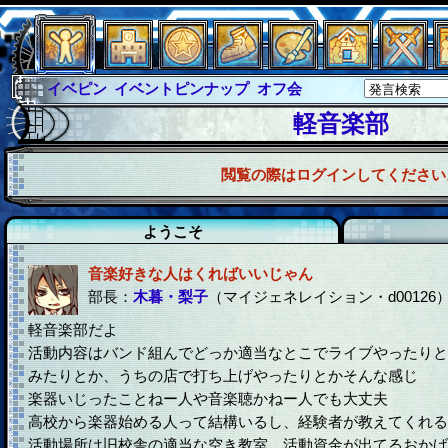
イベピン
イベントピンナップ
オフ会
グラシャ
グラシャ・ラボラス
軽音楽部
グローバルジャスティス
サイキックハーツ
閲覧の際はログインしてください
サイキックハーツ大戦
シュラウド
ソロモン
ファイナル
アブソーバー
ようこそ
音楽好きな人はくればいいじゃん
部長：
木暮・梨子
（マイジェネレイション・d00126
軽音楽部だよ
活動内容はバンド組んでどっか適当なとこでライブやったりと
みたりとか、うちの店で打ち上げやったりとかそんな感じ
楽器いじったことねー人や音楽聴かねー人でも大丈夫
高校から楽器始める人って結構いるし、経験者が教えてくれる
活動場所は旧校舎の適当な空き教室。活動資金が出てるおかげ