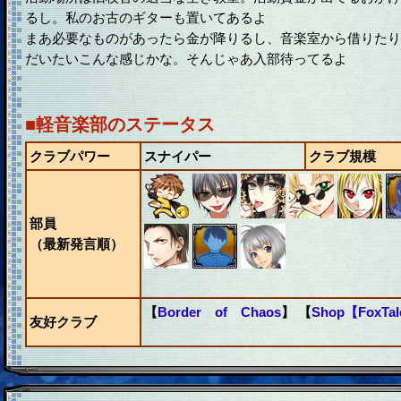
るし。私のお古のギターも置いてあるよ
まあ必要なものがあったら金が降りるし、音楽室から借りたり
だいたいこんな感じかな。そんじゃあ入部待ってるよ
■軽音楽部のステータス
クラブパワー
スナイパー
クラブ規模
部員
（最新発言順）
【
Border of Chaos
】 【
Shop【FoxTa
友好クラブ