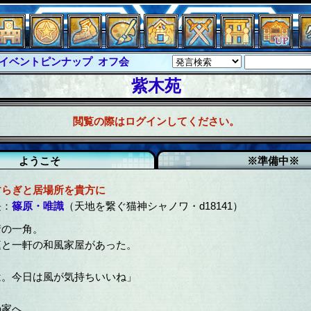
イベントピンナップ
オフ会
グラシャ・ラボラス
紫木苑
ルジャスティス
サイキックハーツ
閲覧の際はログインしてください。
クハーツ大戦
シュラウド
ソロモン
ル
アブソーバー
ようこそ
※準備中※
すらぎと居場所を貴方に
長：
篠原・唯識
（天地を繋ぐ猫神シャノワ・d18141）
街の一角。
庭と一軒の和風家屋があった。
は。今日は風が気持ちいいね」
の家へ。