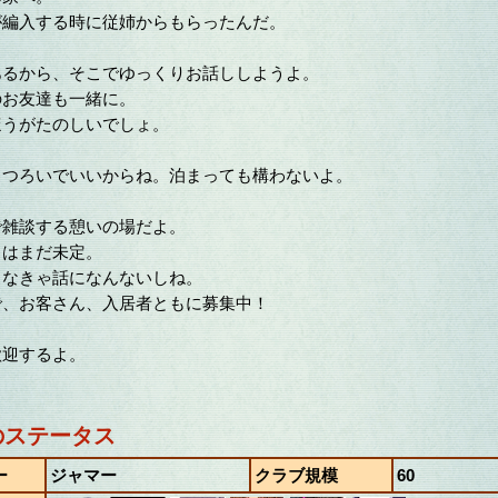
が編入する時に従姉からもらったんだ。
あるから、そこでゆっくりお話ししようよ。
のお友達も一緒に。
ほうがたのしいでしょ。
くつろいでいいからね。泊まっても構わないよ。
で雑談する憩いの場だよ。
スはまだ未定。
らなきゃ話になんないしね。
で、お客さん、入居者ともに募集中！
歓迎するよ。
のステータス
ー
ジャマー
クラブ規模
60