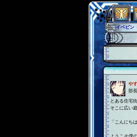
イベピン
グラシャ
グローバ
サイキッ
ファイナ
や
部
とある住宅
そこに広い
「こんにち
ようこそ僕