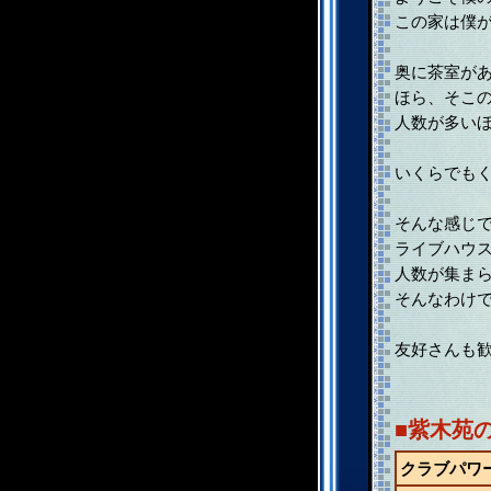
この家は僕
奥に茶室が
ほら、そこ
人数が多い
いくらでも
そんな感じ
ライブハウ
人数が集ま
そんなわけ
友好さんも
■紫木苑
クラブパワ