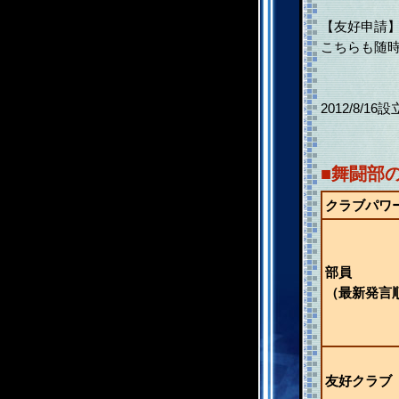
【友好申請
こちらも随時
2012/8/16設
■舞闘部
クラブパワ
部員
（最新発言
友好クラブ