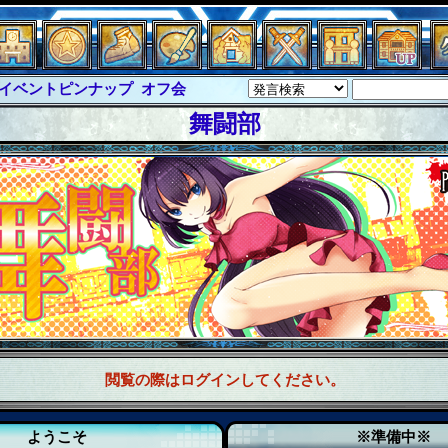
イベントピンナップ
オフ会
グラシャ・ラボラス
舞闘部
ルジャスティス
サイキックハーツ
クハーツ大戦
シュラウド
ソロモン
ル
アブソーバー
閲覧の際はログインしてください。
ようこそ
※準備中※