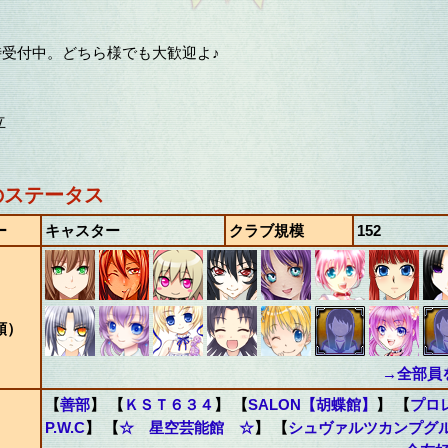
】
受付中。どちら様でも大歓迎よ♪
立
のステータス
ー
キャスター
クラブ規模
152
順）
→全部員
【
善部
】 【
ＫＳＴ６３４
】 【
SALON【胡蝶館】
】 【
プロ
P.W.C
】 【
☆ 星空芸能館 ☆
】 【
シュヴァルツカンプグ