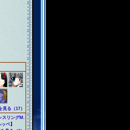
を見る（17）
レスリングM.
ルッペ
】