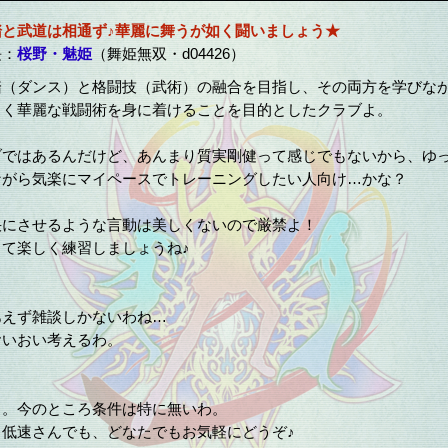
踏と武道は相通ず♪華麗に舞うが如く闘いましょう★
長：
桜野・魅姫
（舞姫無双・d04426）
踏（ダンス）と格闘技（武術）の融合を目指し、その両方を学びな
しく華麗な戦闘術を身に着けることを目的としたクラブよ。
ブではあるんだけど、あんまり質実剛健って感じでもないから、ゆ
ながら気楽にマイペースでトレーニングしたい人向け…かな？
快にさせるような言動は美しくないので厳禁よ！
て楽しく練習しましょうね♪
】
あえず雑談しかないわね…
おいおい考えるわ。
】
よ。今のところ条件は特に無いわ。
も低速さんでも、どなたでもお気軽にどうぞ♪