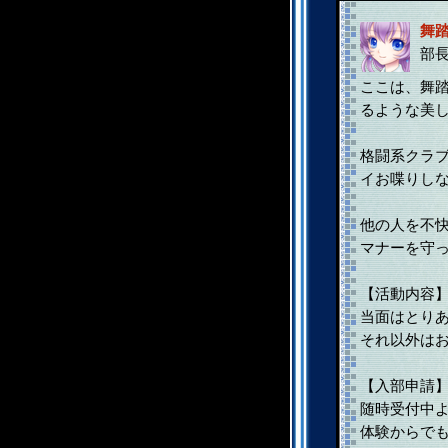
舞
部
ここは、舞
るような美
格闘系クラ
イお喋りし
他の人を不
マナーを守っ
【活動内容
当面はとり
それ以外は
【入部申請
随時受付中
体験からで