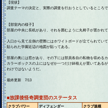
【現状】
調査テーマの決定と、実際の調査を行おうとしているところで
【部室内の様子】
部屋の中央に長机があり、それを囲むように丸椅子が置かれて
入口から見て左側の壁際にはホワイトボードが立てられていて
貼られた学園近辺の地図が貼ってある。
部屋の奥には窓があり、その下には部員各自の私物を収めるカ
カラーボックスの上にはなぜか一つだけ鉢植えが置いてあるが
わけではないようだ。
最終更新 7/13
■放課後怪奇調査団のステータス
クラブパワー
ディフェンダー
クラブ規模