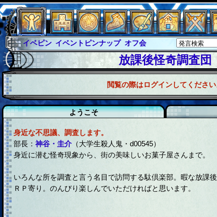
イベピン
イベントピンナップ
オフ会
グラシャ
グラシャ・ラボラス
放課後怪奇調査団
グローバルジャスティス
サイキックハーツ
閲覧の際はログインしてください
サイキックハーツ大戦
シュラウド
ソロモン
ファイナル
アブソーバー
ようこそ
身近な不思議、調査します。
部長：
神谷・圭介
（大学生殺人鬼・d00545）
身近に潜む怪奇現象から、街の美味しいお菓子屋さんまで。
いろんな所を調査と言う名目で訪問する駄倶楽部。暇な放課
ＲＰ寄り。のんびり楽しんでいただければと思います。