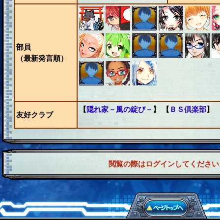
部員
（最新発言順）
【
隠れ家－風の綻び－
】 【
ＢＳ倶楽部
】 
友好クラブ
閲覧の際はログインしてください