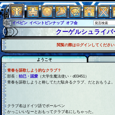
イベピン
イベントピンナップ
オフ会
グラシャ
グラシャ・ラボラス
クーゲルシュライバ
グローバルジャスティス
サイキックハーツ
閲覧の際はログインしてください
サイキックハーツ大戦
シュラウド
ソロモン
ファイナル
アブソーバー
ようこそ
青春を謳歌しよう的なクラブ？
部長：
狛已・謡愛
（大学生魔法使い・d03451）
青春を謳歌しようと称してただ駄弁るクラブ、だとおもうよ。
クラブ名はドイツ語でボールペン
かっこいいなーとおもってクラブ名にしちゃった。