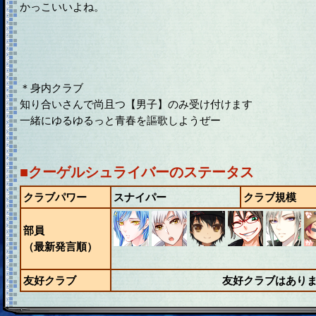
かっこいいよね。
＊身内クラブ
知り合いさんで尚且つ【男子】のみ受け付けます
一緒にゆるゆるっと青春を謳歌しようぜー
■クーゲルシュライバーのステータス
クラブパワー
スナイパー
クラブ規模
部員
（最新発言順）
友好クラブ
友好クラブはあり