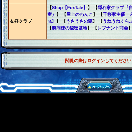
【
Shop【FoxTale】
】 【
隠れ家クラブ『
室）
】 【
屋上のわんこ
】 【
千桜家主催 
友好クラブ
ra】
】 【
うさうさの森
】 【
うねうねくら
【
廃病棟の秘密基地
】 【
レブナント商会
】
閲覧の際はログインしてください