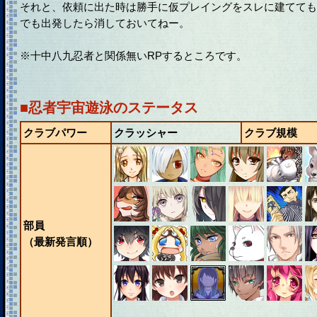
それと、依頼に出た時は勝手に仮プレイングをスレに建てても
でも出発したら消しておいてねー。
※十中八九忍者と関係無いRPするところです。
■忍者宇宙遊泳のステータス
クラブパワー
クラッシャー
クラブ規模
部員
（最新発言順）