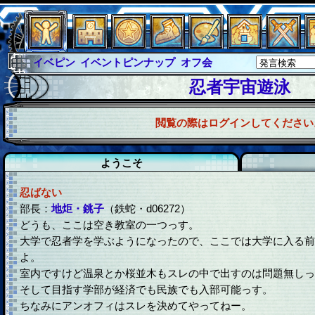
イベピン
イベントピンナップ
オフ会
グラシャ
グラシャ・ラボラス
忍者宇宙遊泳
グローバルジャスティス
サイキックハーツ
閲覧の際はログインしてください
サイキックハーツ大戦
シュラウド
ソロモン
ファイナル
アブソーバー
ようこそ
忍ばない
部長：
地炬・銚子
（鉄蛇・d06272）
どうも、ここは空き教室の一つっす。
大学で忍者学を学ぶようになったので、ここでは大学に入る前
よ。
室内ですけど温泉とか桜並木もスレの中で出すのは問題無しっ
そして目指す学部が経済でも民族でも入部可能っす。
ちなみにアンオフィはスレを決めてやってねー。