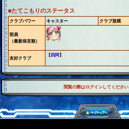
■たてこもりのステータス
クラブパワー
キャスター
クラブ規模
部員
（最新発言順）
【
四阿
】
友好クラブ
閲覧の際はログインしてください