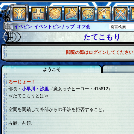
イベピン
イベントピンナップ
オフ会
グラシャ
グラシャ・ラボラス
たてこもり
グローバルジャスティス
サイキックハーツ
閲覧の際はログインしてください
サイキックハーツ大戦
シュラウド
ソロモン
ファイナル
アブソーバー
ようこそ
ろーじょー！
部長：
小早川・沙里
（魔女っ子ヒーロー・d15612）
≪たてこもりとは≫
空間を閉鎖して外部からの干渉を拒否すること。
占拠、占領。