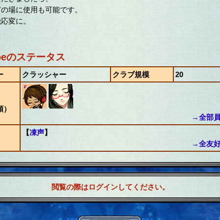
どの場に使用も可能です。
機応変に。
etoeのステータス
ー
クラッシャー
クラブ規模
20
順）
→全部員
【
凍声
】
→全友好
閲覧の際はログインしてください。