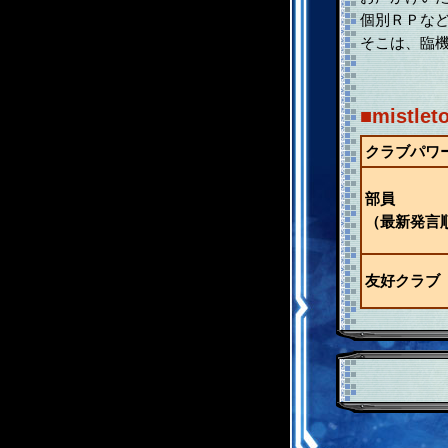
個別ＲＰな
そこは、臨
■mistl
クラブパワ
部員
（最新発言
友好クラブ