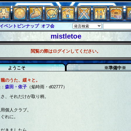
イベントピンナップ
オフ会
グラシャ・ラボラス
mistletoe
ルジャスティス
サイキックハーツ
閲覧の際はログインしてください。
クハーツ大戦
シュラウド
ソロモン
ル
アブソーバー
ようこそ
※準備中※
り籠のうた、緩々と。
長：
森田・依子
（焔時雨・d02777）
良さ、それだけが取り柄。
収用個人クラブ。
まぐれに。
ただきましたら、