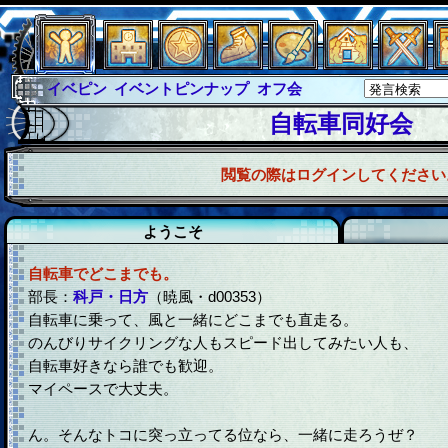
イベピン
イベントピンナップ
オフ会
グラシャ
グラシャ・ラボラス
自転車同好会
グローバルジャスティス
サイキックハーツ
閲覧の際はログインしてください
サイキックハーツ大戦
シュラウド
ソロモン
ファイナル
アブソーバー
ようこそ
自転車でどこまでも。
部長：
科戸・日方
（暁風・d00353）
自転車に乗って、風と一緒にどこまでも直走る。
のんびりサイクリングな人もスピード出してみたい人も、
自転車好きなら誰でも歓迎。
マイペースで大丈夫。
ん。そんなトコに突っ立ってる位なら、一緒に走ろうぜ？