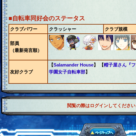
■自転車同好会のステータス
クラブパワー
クラッシャー
クラブ規模
部員
（最新発言順）
【
Salamander House
】 【
帽子屋さん『フ
友好クラブ
学園女子自転車部
】
閲覧の際はログインしてください