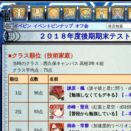
イベピン
イベントピンナップ
オフ会
グラシャ
グラシャ・ラボラス
２０１８年度後期期末テスト(
グローバルジャスティス
サイキックハーツ
サイキックハーツ大戦
シュラウド
ソロモン
■クラス順位（技術家庭）
ファイナル
アブソーバー
当時のクラス：西久保キャンパス 高校3年４組
クラス平均点：75点
順位
点数
名前
諫原・楓
（誰そ彼と君に問う・d1
1位
96点
【勉強しなくてもデキる】
【→
赤峰・聖良
（紅葉と星空・d3169
2位
93点
【普段から勉強している】
【→
桐条・常磐
（加速度的リベリオン・
2位
93点