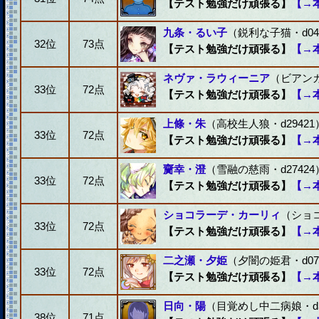
【テスト勉強だけ頑張る】
【→
九条・るい子
（鋭利な子猫・d04
32位
73点
【テスト勉強だけ頑張る】
【→
ネヴァ・ラウィーニア
（ビアンカ
33位
72点
【テスト勉強だけ頑張る】
【→
上條・朱
（高校生人狼・d29421
33位
72点
【テスト勉強だけ頑張る】
【→
齎幸・澄
（雪融の慈雨・d27424
33位
72点
【テスト勉強だけ頑張る】
【→
ショコラーデ・カーリィ
（ショコ
33位
72点
【テスト勉強だけ頑張る】
【→
二之瀬・夕姫
（夕闇の姫君・d07
33位
72点
【テスト勉強だけ頑張る】
【→
日向・陽
（目覚めし中二病娘・d3
38位
71点