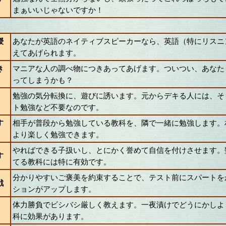
まぁいいじゃないですか！
授
あなたが英語のネイティブスピーカーなら、英語（特にリスニ
えてあげられます。
き
マニアな人の調べ物につきあってあげます。ついつい、あなた
ってしまうかも？
勉強の気分転換に、遊びに誘います。元からデキる人には、そ
ト勉強など不要なのです。
す
相手が普段から勉強している教科を、隣で一緒に勉強します。
より楽しく勉強できます。
やればできる子扱いし、とにかく誉めて自信を付けさせます。
す
てる教科には特に有効です。
分かりやすいご褒美を約束することで、テスト前にスパートを
戦
ションがアップします。
体力勝負でビシバシ厳しく教えます。一夜漬けでどうにかしよ
科に効果があります。