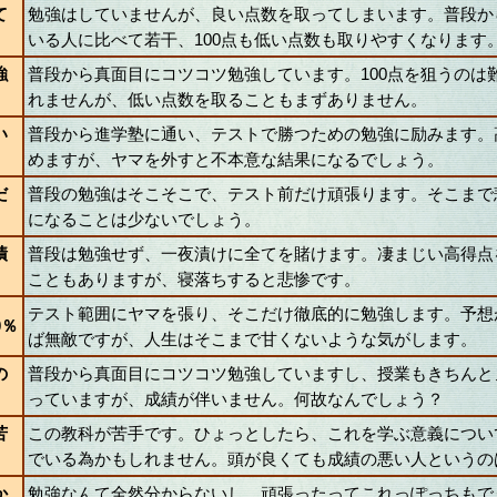
て
勉強はしていませんが、良い点数を取ってしまいます。普段か
いる人に比べて若干、100点も低い点数も取りやすくなります
強
普段から真面目にコツコツ勉強しています。100点を狙うのは
れませんが、低い点数を取ることもまずありません。
い
普段から進学塾に通い、テストで勝つための勉強に励みます。
めますが、ヤマを外すと不本意な結果になるでしょう。
だ
普段の勉強はそこそこで、テスト前だけ頑張ります。そこまで
になることは少ないでしょう。
漬
普段は勉強せず、一夜漬けに全てを賭けます。凄まじい高得点
こともありますが、寝落ちすると悲惨です。
テスト範囲にヤマを張り、そこだけ徹底的に勉強します。予想
0％
ば無敵ですが、人生はそこまで甘くないような気がします。
の
普段から真面目にコツコツ勉強していますし、授業もきちんと
っていますが、成績が伴いません。何故なんでしょう？
苦
この教科が苦手です。ひょっとしたら、これを学ぶ意義につい
でいる為かもしれません。頭が良くても成績の悪い人というの
か
勉強なんて全然分からないし、頑張ったってこれっぽっちもで