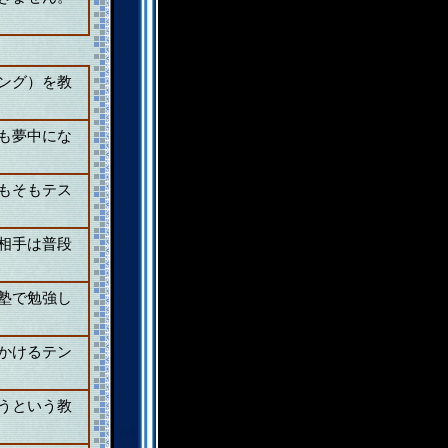
ング）を教
も夢中にな
もそもテス
相手は普段
塾で勉強し
かけるテン
うという教