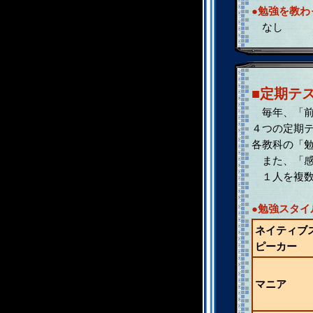
●勉強を教わ
なし
■定期テ
毎年、「前
４つの定期
各教科の「
また、「感
１人を複数
●勉強スタイ
ネイティブ
ピーカー
マニア