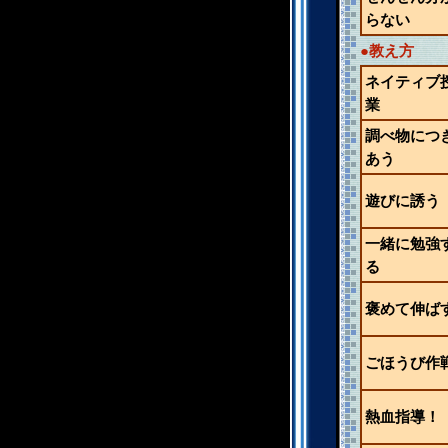
らない
●教え方
ネイティブ
業
調べ物につ
あう
遊びに誘う
一緒に勉強
る
褒めて伸ば
ごほうび作
熱血指導！