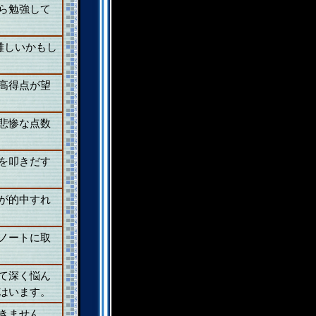
ら勉強して
。
難しいかもし
高得点が望
悲惨な点数
を叩きだす
が的中すれ
ノートに取
て深く悩ん
はいます。
きません。