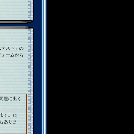
末テスト」の
フォームから
。
問題に出く
ます。た
もありま