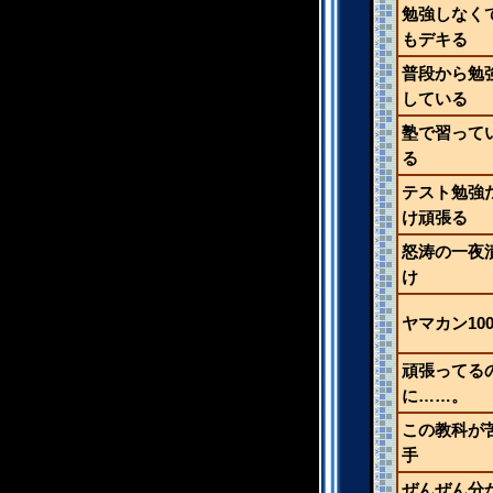
勉強しなく
もデキる
普段から勉
している
塾で習って
る
テスト勉強
け頑張る
怒涛の一夜
け
ヤマカン10
頑張ってる
に……。
この教科が
手
ぜんぜん分