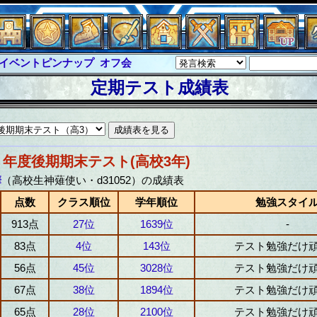
イベントピンナップ
オフ会
グラシャ・ラボラス
定期テスト成績表
ルジャスティス
サイキックハーツ
クハーツ大戦
シュラウド
ソロモン
ル
アブソーバー
８年度後期期末テスト(高校3年)
華
（高校生神薙使い・d31052）の成績表
点数
クラス順位
学年順位
勉強スタイ
913点
27位
1639位
-
83点
4位
143位
テスト勉強だけ
56点
45位
3028位
テスト勉強だけ
67点
38位
1894位
テスト勉強だけ
65点
28位
2100位
テスト勉強だけ