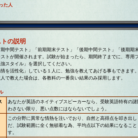
った人
ストの説明
期中間テスト」「前期期末テスト」「後期中間テスト」「後期期
テストが開催されます。試験が始まったら、期間終了までに、専用
勉強スタイル」を選択してください。
情を活性化」している１人に、勉強を教えてあげる事もできます
人で教えた場合は、各教科の一番良い結果のみ採用します。
ル
ス
あなたが英語のネイティブスピーカーなら、受験英語特有の謎
わさない限り、悪い点数にはならないでしょう。
この分野に異常な情熱を注いでおり、自然と高得点を叩き出し
だ、試験範囲に全く無頓着な為、平均点以下の結果になること
す。