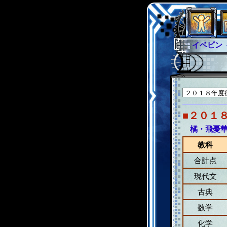
イベピン
グラシャ
グローバ
サイキッ
ファイナ
■２０１
橘・飛憂
教科
合計点
現代文
古典
数学
化学