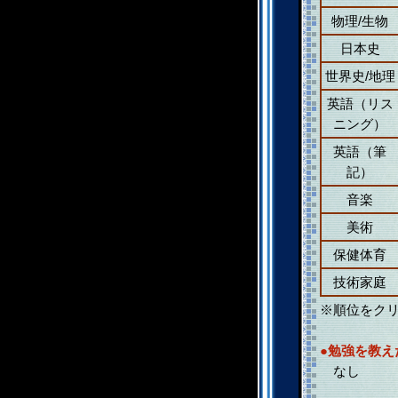
物理/生物
日本史
世界史/地理
英語（リス
ニング）
英語（筆
記）
音楽
美術
保健体育
技術家庭
※順位をク
●勉強を教え
なし