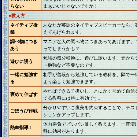
らない
まぁいいじゃないですか！
●教え方
ネイティブ授
あなたが英語のネイティブスピーカーなら、
業
えてあげられます。
調べ物につき
マニアな人の調べ物につきあってあげます。
あう
ってしまうかも？
勉強の気分転換に、遊びに誘います。元から
遊びに誘う
ト勉強など不要なのです。
一緒に勉強す
相手が普段から勉強している教科を、隣で一
る
より楽しく勉強できます。
やればできる子扱いし、とにかく誉めて自信
褒めて伸ばす
てる教科には特に有効です。
分かりやすいご褒美を約束することで、テス
ごほうび作戦
ションがアップします。
体力勝負でビシバシ厳しく教えます。一夜漬
熱血指導！
科に効果があります。