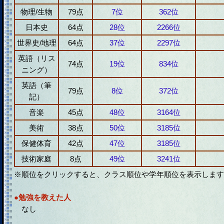
物理/生物
79点
7位
362位
日本史
64点
28位
2266位
世界史/地理
64点
37位
2297位
英語（リス
74点
19位
834位
ニング）
英語（筆
79点
8位
372位
記）
音楽
45点
48位
3164位
美術
38点
50位
3185位
保健体育
42点
47位
3185位
技術家庭
8点
49位
3241位
※順位をクリックすると、クラス順位や学年順位を表示します
●勉強を教えた人
なし