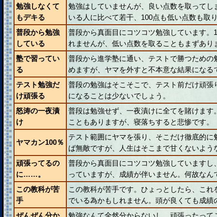
勉強しなくて
勉強はしていませんが、良い点数を取ってし
もデキる
いる人に比べて若干、100点も低い点数も取
普段から勉強
普段から真面目にコツコツ勉強しています。1
している
れませんが、低い点数を取ることもまずあり
塾で習ってい
普段から進学塾に通い、テストで勝つための
る
めますが、ヤマを外すと不本意な結果になる
テスト勉強だ
普段の勉強はそこそこで、テスト前だけ頑張
け頑張る
になることは少ないでしょう。
怒涛の一夜漬
普段は勉強せず、一夜漬けに全てを賭けます
け
こともありますが、寝落ちすると悲惨です。
テスト範囲にヤマを張り、そこだけ徹底的に
ヤマカン100％
ば無敵ですが、人生はそこまで甘くないよう
頑張ってるの
普段から真面目にコツコツ勉強していますし
に……。
っていますが、成績が伴いません。何故なん
この教科が苦
この教科が苦手です。ひょっとしたら、これ
手
でいる為かもしれません。頭が良くても成績
ぜんぜん分か
勉強なんて全然分からないし、頑張ったって