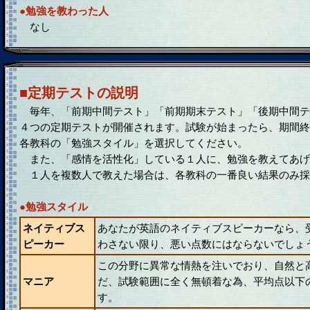
●勉強を教わった人
なし
■定期テストの説明
毎年、「前期中間テスト」「前期期末テスト」「後期中間テ
４つの定期テストが開催されます。試験が始まったら、期間終
各教科の「勉強スタイル」を選択してください。
また、「感情を活性化」している１人に、勉強を教えてあげ
１人を複数人で教えた場合は、各教科の一番良い結果のみ採
●勉強スタイル
ネイティブス
あなたが英語のネイティブスピーカーなら、
ピーカー
わさない限り、悪い点数にはならないでしょ
この分野に異常な情熱を注いでおり、自然と
マニア
だ、試験範囲に全く無頓着な為、平均点以下
す。