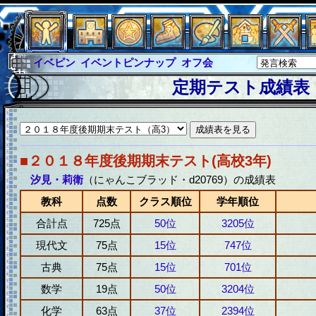
イベピン
イベントピンナップ
オフ会
グラシャ
グラシャ・ラボラス
定期テスト成績表
グローバルジャスティス
サイキックハーツ
サイキックハーツ大戦
シュラウド
ソロモン
ファイナル
アブソーバー
■２０１８年度後期期末テスト(高校3年)
汐見・莉衛
（にゃんこブラッド・d20769）の成績表
教科
点数
クラス順位
学年順位
合計点
725点
50位
3205位
現代文
75点
15位
747位
古典
75点
15位
701位
数学
19点
50位
3204位
化学
63点
37位
2394位