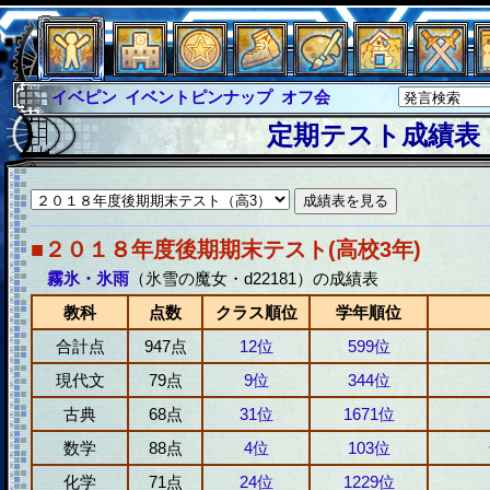
イベピン
イベントピンナップ
オフ会
グラシャ
グラシャ・ラボラス
定期テスト成績表
グローバルジャスティス
サイキックハーツ
サイキックハーツ大戦
シュラウド
ソロモン
ファイナル
アブソーバー
■２０１８年度後期期末テスト(高校3年)
霧氷・氷雨
（氷雪の魔女・d22181）の成績表
教科
点数
クラス順位
学年順位
合計点
947点
12位
599位
現代文
79点
9位
344位
古典
68点
31位
1671位
数学
88点
4位
103位
化学
71点
24位
1229位