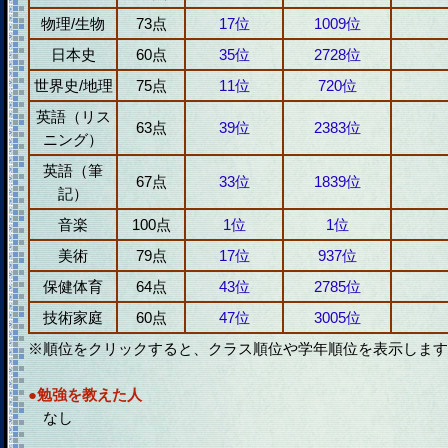
物理/生物
73点
17位
1009位
日本史
60点
35位
2728位
世界史/地理
75点
11位
720位
英語（リス
63点
39位
2383位
ニング）
英語（筆
67点
33位
1839位
記）
音楽
100点
1位
1位
美術
79点
17位
937位
保健体育
64点
43位
2785位
技術家庭
60点
47位
3005位
※順位をクリックすると、クラス順位や学年順位を表示します
●勉強を教えた人
なし