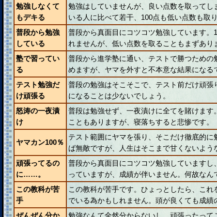
勉強しなくて
勉強はしていませんが、良い点数を取ってし
もデキる
いる人に比べて若干、100点も低い点数も取
普段から勉強
普段から真面目にコツコツ勉強しています。1
している
れませんが、低い点数を取ることもまずあり
塾で習ってい
普段から進学塾に通い、テストで勝つための
る
めますが、ヤマを外すと不本意な結果になる
テスト勉強だ
普段の勉強はそこそこで、テスト前だけ頑張
け頑張る
になることは少ないでしょう。
怒涛の一夜漬
普段は勉強せず、一夜漬けに全てを賭けます
け
こともありますが、寝落ちすると悲惨です。
テスト範囲にヤマを張り、そこだけ徹底的に
ヤマカン100％
ば無敵ですが、人生はそこまで甘くないよう
頑張ってるの
普段から真面目にコツコツ勉強していますし
に……。
っていますが、成績が伴いません。何故なん
この教科が苦
この教科が苦手です。ひょっとしたら、これ
手
でいる為かもしれません。頭が良くても成績
ぜんぜん分か
勉強なんて全然分からないし、頑張ったって