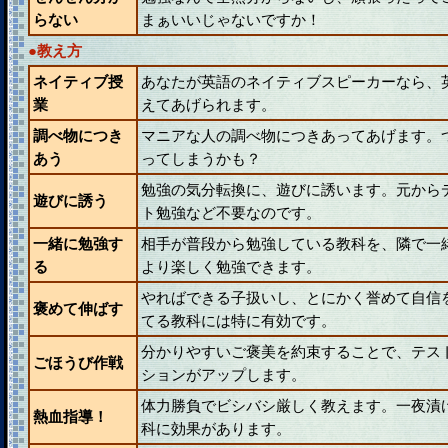
らない
まぁいいじゃないですか！
●教え方
ネイティブ授
あなたが英語のネイティブスピーカーなら、
業
えてあげられます。
調べ物につき
マニアな人の調べ物につきあってあげます。
あう
ってしまうかも？
勉強の気分転換に、遊びに誘います。元から
遊びに誘う
ト勉強など不要なのです。
一緒に勉強す
相手が普段から勉強している教科を、隣で一
る
より楽しく勉強できます。
やればできる子扱いし、とにかく誉めて自信
褒めて伸ばす
てる教科には特に有効です。
分かりやすいご褒美を約束することで、テス
ごほうび作戦
ションがアップします。
体力勝負でビシバシ厳しく教えます。一夜漬
熱血指導！
科に効果があります。