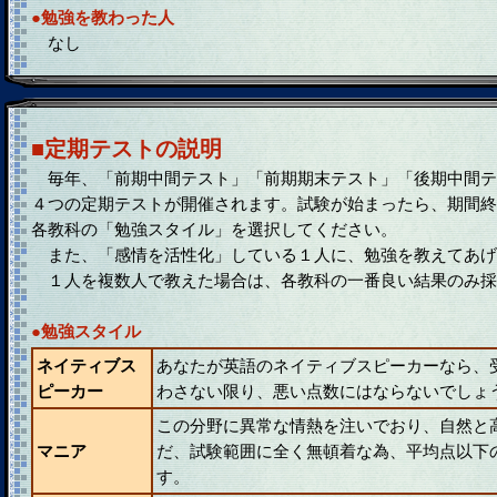
●勉強を教わった人
なし
■定期テストの説明
毎年、「前期中間テスト」「前期期末テスト」「後期中間テ
４つの定期テストが開催されます。試験が始まったら、期間終
各教科の「勉強スタイル」を選択してください。
また、「感情を活性化」している１人に、勉強を教えてあげ
１人を複数人で教えた場合は、各教科の一番良い結果のみ採
●勉強スタイル
ネイティブス
あなたが英語のネイティブスピーカーなら、
ピーカー
わさない限り、悪い点数にはならないでしょ
この分野に異常な情熱を注いでおり、自然と
マニア
だ、試験範囲に全く無頓着な為、平均点以下
す。