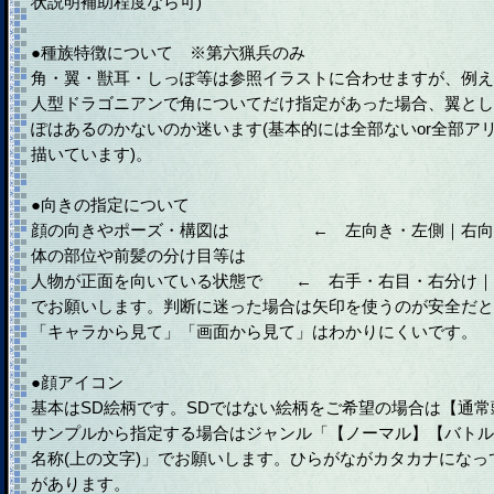
状説明補助程度なら可)
●種族特徴について ※第六猟兵のみ
角・翼・獣耳・しっぽ等は参照イラストに合わせますが、例え
人型ドラゴニアンで角についてだけ指定があった場合、翼とし
ぽはあるのかないのか迷います(基本的には全部ないor全部ア
描いています)。
●向きの指定について
顔の向きやポーズ・構図は ← 左向き・左側｜右向
体の部位や前髪の分け目等は
人物が正面を向いている状態で ← 右手・右目・右分け｜
でお願いします。判断に迷った場合は矢印を使うのが安全だと
「キャラから見て」「画面から見て」はわかりにくいです。
●顔アイコン
基本はSD絵柄です。SDではない絵柄をご希望の場合は【通
サンプルから指定する場合はジャンル「【ノーマル】【バトル
名称(上の文字)」でお願いします。ひらがながカタカナにな
があります。