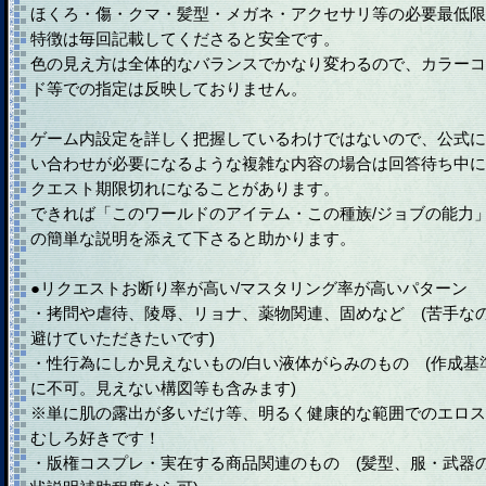
ほくろ・傷・クマ・髪型・メガネ・アクセサリ等の必要最低限
特徴は毎回記載してくださると安全です。
色の見え方は全体的なバランスでかなり変わるので、カラーコ
ド等での指定は反映しておりません。
ゲーム内設定を詳しく把握しているわけではないので、公式に
い合わせが必要になるような複雑な内容の場合は回答待ち中に
クエスト期限切れになることがあります。
できれば「このワールドのアイテム・この種族/ジョブの能力
の簡単な説明を添えて下さると助かります。
●リクエストお断り率が高い/マスタリング率が高いパターン
・拷問や虐待、陵辱、リョナ、薬物関連、固めなど (苦手な
避けていただきたいです)
・性行為にしか見えないもの/白い液体がらみのもの (作成基
に不可。見えない構図等も含みます)
※単に肌の露出が多いだけ等、明るく健康的な範囲でのエロス
むしろ好きです！
・版権コスプレ・実在する商品関連のもの (髪型、服・武器