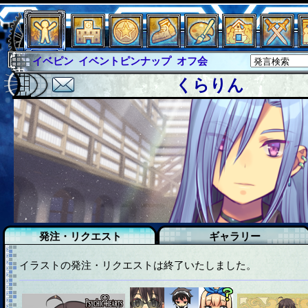
イベピン
イベントピンナップ
オフ会
グラシャ
グラシャ・ラボラス
くらりん
グローバルジャスティス
サイキックハーツ
サイキックハーツ大戦
シュラウド
ソロモン
ファイナル
アブソーバー
発注・リクエスト
ギャラリー
イラストの発注・リクエストは終了いたしました。