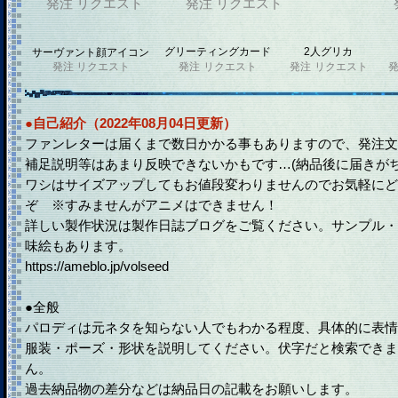
発注
リクエスト
発注
リクエスト
グリーティングカード
2人グリカ
サーヴァント顔アイコン
発注
リクエスト
発注
リクエスト
発注
リクエスト
●自己紹介（2022年08月04日更新）
ファンレターは届くまで数日かかる事もありますので、発注文
補足説明等はあまり反映できないかもです…(納品後に届きが
ワシはサイズアップしてもお値段変わりませんのでお気軽にど
ぞ ※すみませんがアニメはできません！
詳しい製作状況は製作日誌ブログをご覧ください。サンプル・
味絵もあります。
https://ameblo.jp/volseed
●全般
パロディは元ネタを知らない人でもわかる程度、具体的に表情
服装・ポーズ・形状を説明してください。伏字だと検索できま
ん。
過去納品物の差分などは納品日の記載をお願いします。