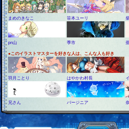
まめのきなこ
笹本ユーリ
pn山
季市
●このイラストマスターを好きな人は、こんな人も好き
羽月ことり
はやかわ村長
兄さん
バージニア