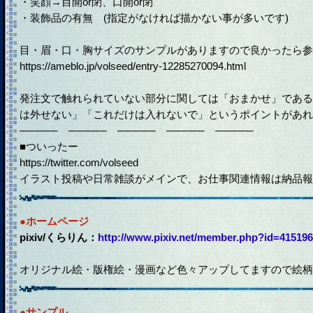
・笑顔→目開or閉、口開or閉
・装飾品の有無 (指定がなければ描かない事が多いです)
目・眉・口・胸サイズのサンプルがありますので良かったら参
https://ameblo.jp/volseed/entry-12285270094.html
発注文で触れられていない部分に関しては「おまかせ」である
は外せない」「これだけは入れないで」というポイントがあれ
───── ───── ───── ───── ─────
■ついったー
https://twitter.com/volseed
イラスト投稿や日常雑談がメインで、お仕事関連情報は納品報
●ホームページ
pixiv/くらりん：
http://www.pixiv.net/member.php?id=415196
オリジナル絵・版権絵・漫画など色々アップしてますので絵柄
●サンプル