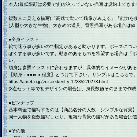
本人(最低限顔は必要です)が入っていない描写は規約上できま
複数人に見える描写(「高速で動いて残像がみえる」「能力を
(人型か大きな生物)、大きめの道具、背景描写がある場合は値
●全身イラスト
靴で迷う事が多いので指定があると助かります。ポーズについ
ぽくする事が多いです。動きのあるものを希望する場合は「ポ
い。
頭身は参照イラストに合わせますが、具体的なイメージがある
【頭身：●●●cm程度】とつけて下さい。サンプルはこちらで
https://ameblo.jp/volseed/entry-12285270273.html
(3点セット等で初デザインの場合は、身長数値そのままで作成
●ピンナップ
基本料金で描写するのは【商品名分の人数＋シンプルな背景】
同一人物を複数描写したり、複雑な背景の描写がある場合は値
●その他