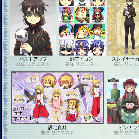
バストアップ
顔アイコン
スレイヤー
発注
リクエスト
発注
リクエスト
発注
リクエ
設定資料
ピンナッ
発注
リクエスト
発注
リクエ