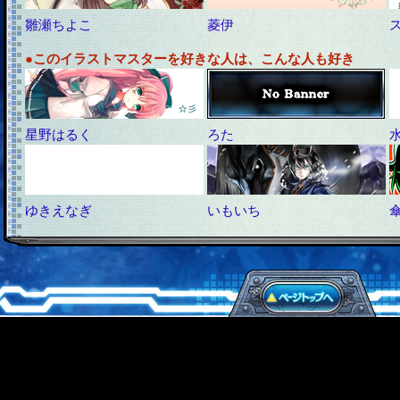
雛瀬ちよこ
菱伊
●このイラストマスターを好きな人は、こんな人も好き
星野はるく
ろた
ゆきえなぎ
いもいち