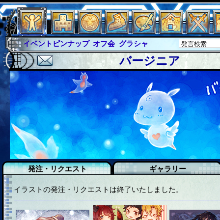
イベントピンナップ
オフ会
グラシャ
グラシャ・ラボラス
グローバルジャスティス
バージニア
サイキックハーツ
サイキックハーツ大戦
シュラウド
ソロモン
ファイナル
アブソーバー
イベピン
発注・リクエスト
ギャラリー
イラストの発注・リクエストは終了いたしました。