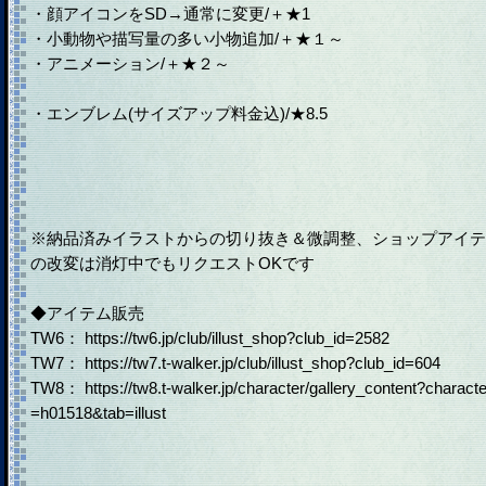
・顔アイコンをSD→通常に変更/＋★1
・小動物や描写量の多い小物追加/＋★１～
・アニメーション/＋★２～
・エンブレム(サイズアップ料金込)/★8.5
※納品済みイラストからの切り抜き＆微調整、ショップアイテ
の改変は消灯中でもリクエストOKです
◆アイテム販売
TW6： https://tw6.jp/club/illust_shop?club_id=2582
TW7： https://tw7.t-walker.jp/club/illust_shop?club_id=604
TW8： https://tw8.t-walker.jp/character/gallery_content?characte
=h01518&tab=illust