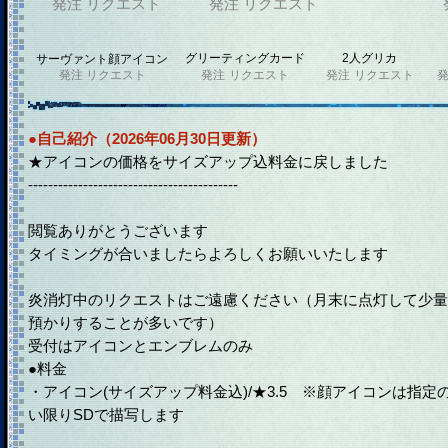
発注
リクエスト
発注
リクエスト
グリーティングカード
2人グリカ
サーヴァント顔アイコン
発注
リクエスト
発注
リクエスト
発注
リクエスト
●自己紹介（2026年06月30日更新）
★アイコンの価格をサイズアップ込料金に戻しました
------------------------------------------
閲覧ありがとうございます
タイミングが合いましたらよろしくお願いいたします
炎消灯中のリクエストはご遠慮ください（月末に点灯して少量
預かりすることが多いです）
受付はアイコンとエンブレムのみ
●料金
・アイコン(サイズアップ料金込)/★3.5 ※顔アイコンは指定
い限りSDで描写します