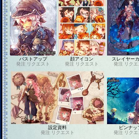
バストアップ
顔アイコン
スレイヤー
発注
リクエスト
発注
リクエスト
発注
リクエ
設定資料
ピンナッ
発注
リクエスト
発注
リクエ