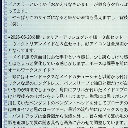
ピアカラーというか「おかえりなさいませ」が似合う夕方っぽ
ってます。
やっぱりこのサイズになると細かい表情も見えますし、背後
（笑）。
●2026-05-28公開 ミセリア・アッシュグレイ様 ３点セット
ヴィクトリアンメイドな３点セット。顔アイコンは全身図か
となってます。
メイド服で真面目にお仕事中という感じ。少し誇らしげな感
とはちょっと変化している感じがします。ポーズは両手を前に
オールワークスメイド？
頭にはオーソドックスなメイドカチューシャと以前から付け
ックスな黒のロングドレス。バフスリーブで袖口と襟だけが白
いるのが特徴でしょうか。肩口にフリルが付いたメイドエプロ
けど腰後ろのリボンをチラ見せしてます。胸元には黒リボンと
用していたペンダントのペンダントヘッドを外してブローチの
は白タイツと黒のローファー。最近の流行的にはソックスもあ
バストアップは全身図から眼鏡を外し、首を傾げて髪の毛の
影を追加して翼の開き具合も画角に合わせて調整しています。