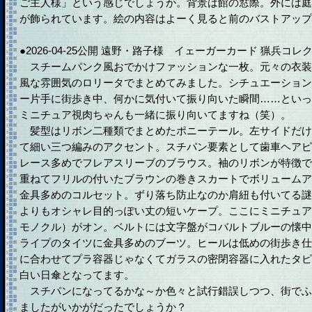
ご主人様」という感じでしょうか。背景は館の窓際。外には庭
が飾られています。絵の内容はよーく見ると前のバストアップ
●2026-04-25公開 遠野・路子様 イェーガーカード 猟兵コレ
スチームパンク風おでかけファッションな一枚。元々の衣装
風な雰囲気のロリータでまとめてみました。シチュエーション
ー片手に街歩き中、何かに気付いて振り向いた瞬間……といっ
ミニチュア視肉ちゃんも一緒に振り向いてますね（笑）。
髪型はリボン二種類でまとめたポニーテール。左サイドだけ
て細い三つ編みのアクセント。スチパン要素として歯車ヘアピ
レース多めでフレアスリーブのブラウス。袖のリボンが特徴で
重ねてフリルの付いたブラウンの巻きスカートでボリュームア
金具多めのコルセット。ずり落ち防止なのか肩紐も付いてる謎
よりもオシャレ目的っぽい丈の短いケープ。ここにミニチュア
モノクル）がオン。ベルトには文字盤がコバルトブルーの懐中
ライプのタイツに金具多めのブーツ。ヒールは低めの街歩き仕
に合わせてプラ容器じゃなくてガラスの密閉容器に入れたタピ
白い日傘となってます。
スチパンになってるかな～か色々と試行錯誤しつつ、街でふ
ましたがいかがだったでしょうか？