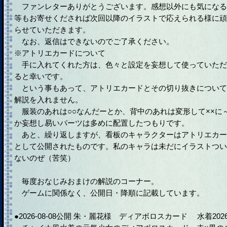
ファンレターありがとうございます。感想以外にも気になる
等もお寄せくだされば次回以降のイラストで応えられる様に頑
らせていただきます。
なお、返信はできないのでご了承ください。
※アトリエカードについて
手に入れてくれた方は、色々と設定を妄想して使っていただ
ると幸いです。
という事もあって、アトリエカードとその切り抜きについて
解説を入れません。
服装のあれは○○なんだーとか、背中のあれは変形して××に
か妄想し易いパーツは多めに配置したつもりです。
あと、繰り返しますが、看板のキャラクターはアトリエカー
として公開されたものです。私のキャラは未だにイラストつい
ないのぜ（苦笑）
毎度おなじみおまけの解説のコーナー。
ゲームに関係なく、公開日・降順に記載しています。
●2026-08-08公開 朱・麗花様 ディアボロスカード 水着202