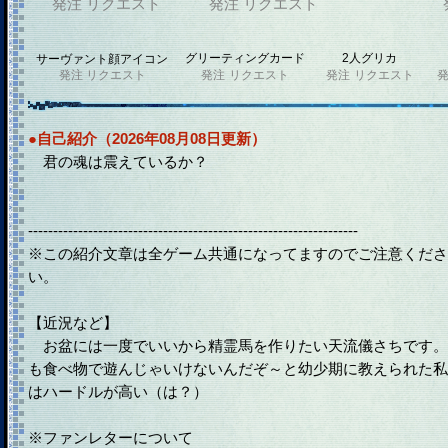
発注
リクエスト
発注
リクエスト
グリーティングカード
2人グリカ
サーヴァント顔アイコン
発注
リクエスト
発注
リクエスト
発注
リクエスト
●自己紹介（2026年08月08日更新）
君の魂は震えているか？
------------------------------------------------------------------
※この紹介文章は全ゲーム共通になってますのでご注意くださ
い。
【近況など】
お盆には一度でいいから精霊馬を作りたい天流儀さちです。
も食べ物で遊んじゃいけないんだぞ～と幼少期に教えられた私
はハードルが高い（は？）
※ファンレターについて