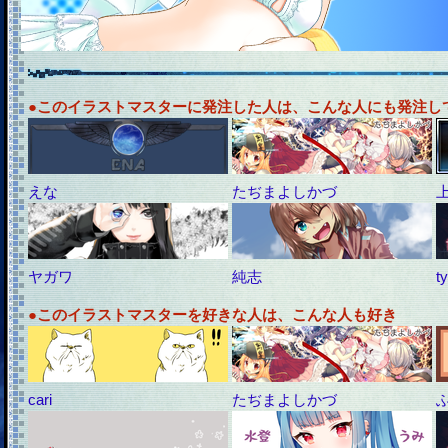
●このイラストマスターに発注した人は、こんな人にも発注し
えな
たぢまよしかづ
ヤガワ
純志
t
●このイラストマスターを好きな人は、こんな人も好き
cari
たぢまよしかづ