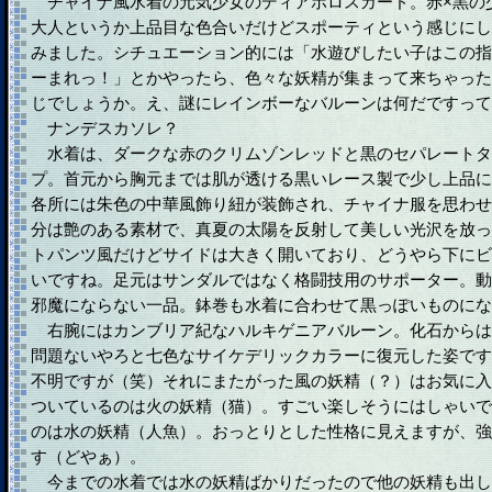
チャイナ風水着の元気少女のディアボロスカード。赤×黒の
大人というか上品目な色合いだけどスポーティという感じにし
みました。シチュエーション的には「水遊びしたい子はこの指
ーまれっ！」とかやったら、色々な妖精が集まって来ちゃった
じでしょうか。え、謎にレインボーなバルーンは何だですって
ナンデスカソレ？
水着は、ダークな赤のクリムゾンレッドと黒のセパレートタ
プ。首元から胸元までは肌が透ける黒いレース製で少し上品に
各所には朱色の中華風飾り紐が装飾され、チャイナ服を思わせ
分は艶のある素材で、真夏の太陽を反射して美しい光沢を放っ
トパンツ風だけどサイドは大きく開いており、どうやら下にビ
いですね。足元はサンダルではなく格闘技用のサポーター。動
邪魔にならない一品。鉢巻も水着に合わせて黒っぽいものにな
右腕にはカンブリア紀なハルキゲニアバルーン。化石からは
問題ないやろと七色なサイケデリックカラーに復元した姿です
不明ですが（笑）それにまたがった風の妖精（？）はお気に入
ついているのは火の妖精（猫）。すごい楽しそうにはしゃいで
のは水の妖精（人魚）。おっとりとした性格に見えますが、強
す（どやぁ）。
今までの水着では水の妖精ばかりだったので他の妖精も出し