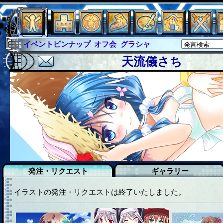
オフ会
グラシャ
グラシャ・ラボラス
グローバルジャスティス
サイキックハーツ
天流儀さち
サイキックハーツ大戦
シュラウド
ソロモン
ファイナル
アブソーバー
イベピン
イベントピンナップ
発注・リクエスト
ギャラリー
イラストの発注・リクエストは終了いたしました。