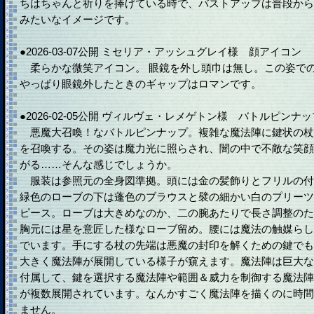
ちはちゃんと祈りを捧げている時で、バストアップは普段から
みたいなイメージです。
●2026-03-07公開 ミセリア・アッシュグレイ様 顔アイコン
柔らかな微笑アイコン。 眼鏡を外し頭巾は無し。この姿で
やっぱり眼鏡外したときのギャップはロマンです。
●2026-02-05公開 ヴィルヴェ・レメゲトン様 バトルピンナッ
悪魔大召喚！なバトルピンナップ。複雑な魔法陣に鍵状の杖
を召喚する。その姿は魔力光に照らされ、闇の中で不敵な笑顔
がる……そんな感じでしょうか。
服装は参照元の全身図準拠。頭には金の髪飾りとフリルの付
緑色のローブの下は蓬色のブラウスと襞の細かい白のプリーツ
ピース。ローブは大きめなのか、二の腕あたりで長さ調整のた
胸元には星を意匠した様なローブ留め。腰には魔法の触媒らし
でいます。手にする杖の先端は悪魔の封印を解くための鍵でも
大きく魔法陣が展開している様子が窺えます。魔法陣は巨大な
付属して、鍵を選択する魔法陣や範囲＆威力を制御する魔法陣
が複数展開されています。なんかすごく魔法陣を描くのに時間
ません。