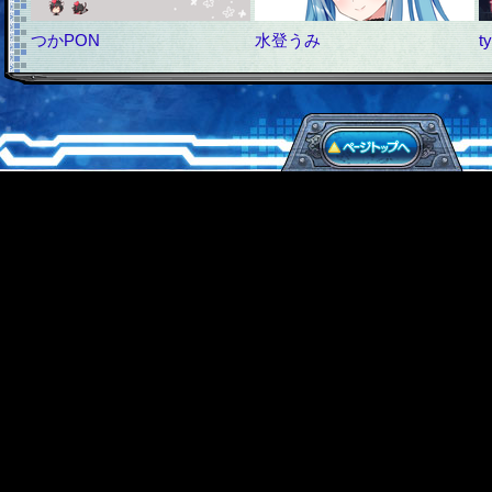
つかPON
水登うみ
t