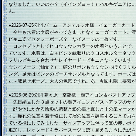
なりました。いいのか？（イインダヨ～！）ハルキゲニアは…
ん。
●2026-07-25公開 パーム・アンテルシオ様 イェーガーカード
今年も水着の季節がやってきましたなイェーガーカード。濃
ビキニ姿でセクシーポーズ？ なイメージの一枚です。
コンセプトとしてヒロウミウシカラーの水着ということで、
ています。水着は、白＋ピンク縁取りのクロスホルターネック
フリルビキニを合わせたレイヤード・ビキニとなっています。
ウシイメージ（触覚？）。頭のリボンもウミウシっぽくフリル
ング、足元はピンクのビーチサンダルとなってます。ポーズは
ぃ～腋見せポーズ。大人の色気ですね。あ、今回も隠し要素が
●2026-06-29公開 夢々原・空龍様 顔アイコン＆バストア
先日納品した３点セットの顔アイコンとバストアップのサイ
顔や体にかかる陰影の調整と影の描き直しと手の星マークか
す。瞳孔の位置も若干修正して眉の位置を調整することで力を
ている様にしてみました。サイズアップに伴って髪の赤いポイ
追加し、レオタードもラバースーツっぽく見えるように光沢を