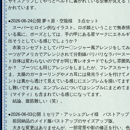
サイズアップしてやっとベルトに書かれている型番が見える（
かれています。
●2026-06-24公開 夢々原・空龍様 ３点セット
スーパーヒロイン的なイラスト。ロボ娘ということで無表情
いる風に。ポーズとしては、手の甲にある星マークにエネルギ
出そうとしている感じでしょうか？
衣装コンセプトとしてパワー〇ンジャー風アレンジをしてみ
ーツがアメリカでアレンジされて分割線バリバリなラバースー
ト自体は変わらないのですが同じ青レオタードでも少し雰囲気
か？ ブーツにも同じアレンジをしましたが、フレアスカート
ま。太腿のガーターリングやメカ耳には発光ラインを付けてメ
ントは裏から透けて見えている感じにエンブレムを描いてます
し難いですよね。エンブレムについてはシンプルにまとめてま
（マイティ）も含まれている感じになってます。
結論。腹筋難しい（笑）。
●2026-06-03公開 ミセリア・アッシュグレイ様 バストア
前回納品のメイド服バストアップのサイズアップ版。
大きな変更はありませんが、一部背景や影の修正を行い、色