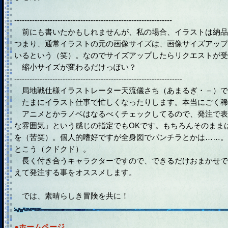
--------------------------------------------------------------
前にも書いたかもしれませんが、私の場合、イラストは納品
つまり、通常イラストの元の画像サイズは、画像サイズアップ
いるという（笑）。なのでサイズアップしたらリクエストが受
縮小サイズが変わるだけっぽい？
------------------------------------------------------------------
局地戦仕様イラストレーター天流儀さち（あまるぎ・－）で
たまにイラスト仕事で忙しくなったりします。本当にごく稀
アニメとかラノベはなるべくチェックしてるので、発注で表現
な雰囲気」という感じの指定でもOKです。もちろんそのまま
を（苦笑）。個人的嗜好ですが全身図でパンチラとかは……。
とこう（クドクド）。
長く付き合うキャラクターですので、できるだけおまかせで
えて発注する事をオススメします。
では、素晴らしき冒険を共に！
●ホームページ