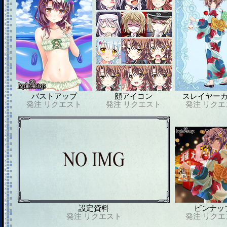
バストアップ
顔アイコン
スレイヤー
発注
リクエスト
発注
リクエスト
発注
リクエ
設定資料
ピンナッ
発注
リクエスト
発注
リクエ