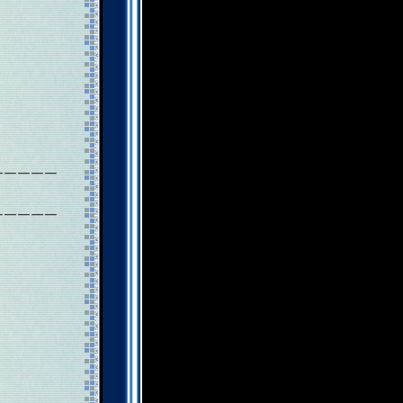
￣￣￣￣￣
￣￣￣￣￣