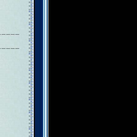
￣￣￣￣￣
￣￣￣￣￣