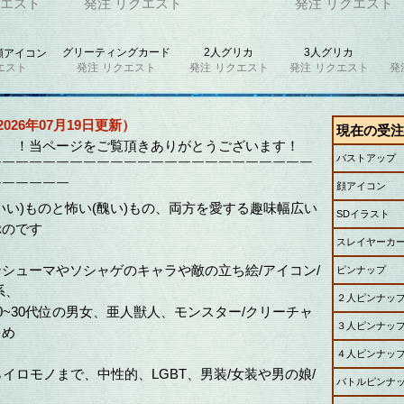
エスト
発注
リクエスト
発注
リクエスト
グリーティングカード
2人グリカ
3人グリカ
顔アイコン
エスト
発注
リクエスト
発注
リクエスト
発注
リクエスト
発
026年07月19日更新）
現在の受注
ジをご覧頂きありがとうございます！
バストアップ
￣￣￣￣￣￣￣￣￣￣￣￣￣￣￣￣￣￣￣￣￣￣￣￣
￣￣￣￣￣￣
顔アイコン
いい)ものと怖い(醜い)もの、両方を愛する趣味幅広い
SDイラスト
ぷのです
スレイヤーカ
シューマやソシャゲのキャラや敵の立ち絵/アイコン/
ピンナップ
系、
２人ピンナッ
0~30代位の男女、亜人獣人、モンスター/クリーチャ
３人ピンナッ
多め
４人ピンナッ
らイロモノまで、中性的、LGBT、男装/女装や男の娘/
バトルピンナ
、