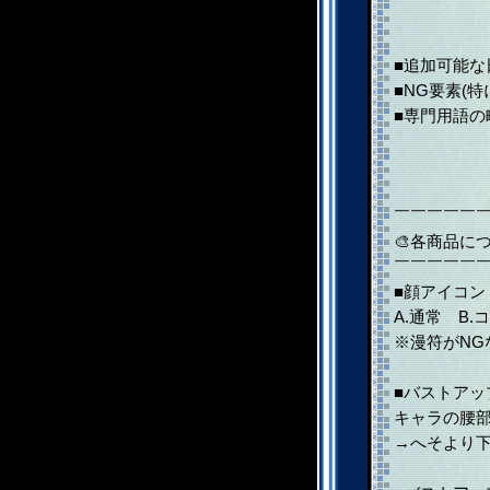
■追加可能
■NG要素(
■専門用語
￣￣￣￣￣
🎨各商品に
￣￣￣￣￣
■顔アイコン
A.通常 B
※漫符がN
■バストアッ
キャラの腰部
→へそより下