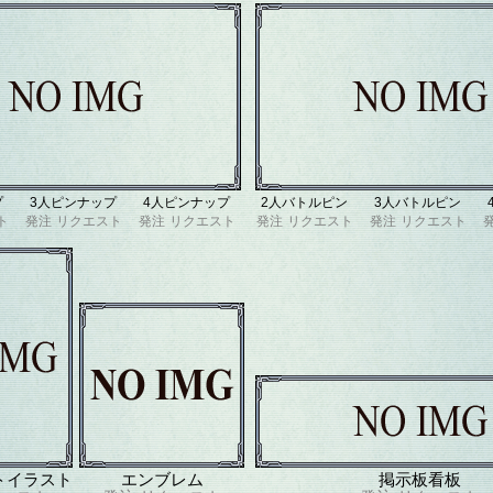
プ
3人ピンナップ
4人ピンナップ
2人バトルピン
3人バトルピン
ト
発注
リクエスト
発注
リクエスト
発注
リクエスト
発注
リクエスト
トイラスト
エンブレム
掲示板看板