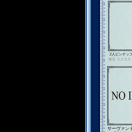
2人ピンナッ
発注
リクエス
サーヴァン