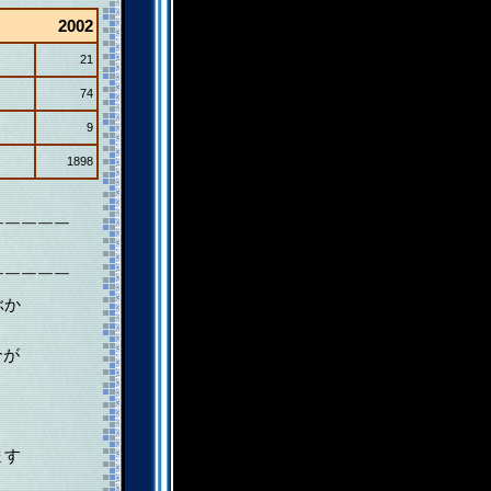
2002
21
74
9
1898
￣￣￣￣￣
￣￣￣￣￣
ぶか
合が
ます