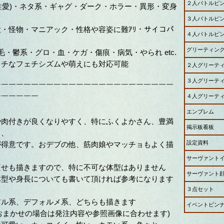
２人バトルピ
同性愛)・ネタ系・ギャグ・ダーク・ホラー・異形・変身
３人バトルピ
・怪物・マニアック・性格や容姿に難ｱﾘ・サイコパ
４人バトルピ
ラ
グリーティン
・鬱系・グロ・血・ケガ・傷痕・病気・やられ etc.
チなフェチシズムや萌えにも対応可能
２人グリーテ
３人グリーテ
￣￣￣￣￣￣￣￣￣￣￣￣￣￣￣￣￣￣￣￣￣￣￣￣
４人グリーテ
￣￣￣￣￣￣
エンブレム
や肉付きが良くなりやすく、特にふくよかさん、豊満
掲示板看板
り、
設定資料
が得意です。おデブの他、筋肉娘やマッチョもよく描
サーヴァント
痩せも描きますので、特に不可な体型はありません
サーヴァント
体型や身長についても書いて頂ければ参考になります
３点セット
アル系、デフォルメ系、どちらも描きます
イベントピン
rおまかせの場合は発注内容や参照画像に合わせます)