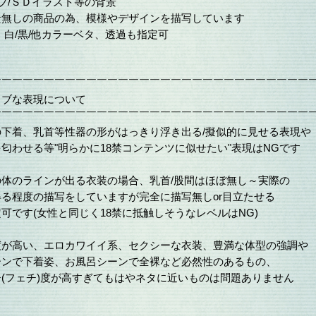
プ/ＳＤイラスト等の背景
景無しの商品の為、模様やデザインを描写しています
、白/黒/他カラーベタ、透過も指定可
￣￣￣￣￣￣￣￣￣￣￣￣￣￣￣￣￣￣￣￣￣￣￣￣￣￣￣￣￣￣
ィブな表現について
￣￣￣￣￣￣￣￣￣￣￣￣￣￣￣￣￣￣￣￣￣￣￣￣￣￣￣￣￣￣
の下着、乳首等性器の形がはっきり浮き出る/擬似的に見せる表現や
匂わせる等"明らかに18禁コンテンツに似せたい"表現はNGです
の体のラインが出る衣装の場合、乳首/股間はほぼ無し～実際の
る程度の描写をしていますが完全に描写無しor目立たせる
可です(女性と同じく18禁に抵触しそうなレベルはNG)
度が高い、エロカワイイ系、セクシーな衣装、豊満な体型の強調や
ンで下着姿、お風呂シーンで全裸など必然性のあるもの、
(フェチ)度が高すぎてもはやネタに近いものは問題ありません