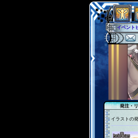
オフ会
グ
グローバ
サイキッ
ファイナ
イベント
発注・
イラストの