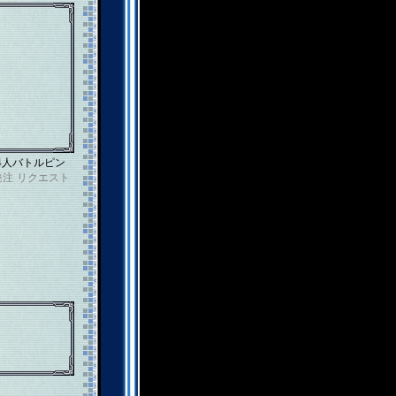
4人バトルピン
発注
リクエスト