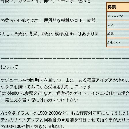
は可愛い、カッコイイ、怖い、キモい系、色々と
得票
カッコいい
きの柔らかい線なので、硬質的な機械やロボ、武器、
大人
メカしい/緻密な背景、精密な模様/意匠にはあまり向
綺麗
ん
かわいい
￣￣￣￣￣￣￣￣￣￣￣￣￣￣￣￣￣￣￣￣￣￣￣￣￣￣￣￣￣￣
トについて
￣￣￣￣￣￣￣￣￣￣￣￣￣￣￣￣￣￣￣￣￣￣￣￣￣￣￣￣￣￣
スケジュールや制作時間を見つつ、また、ある程度アイデアが浮か
かなラフを描いてみてから受理を判断しています
理は"外部URL参照必須"など、運営様のガイドラインに抵触する場
す。発注文を書く際にはお気をつけ下さい
プは全身イラストの1500*2000など、ある程度対応可になりました!
ステムのサイズアップと同程度の★追加を打診させて頂く事があり
の100×100や切り抜きは追加無し