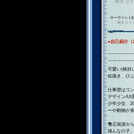
発注
リク
サーヴァント
発注
リク
●自己紹介（2
！当ペー
￣￣￣￣￣
￣￣￣￣￣
可愛い(格好
絵描き、ひ
仕事歴はコン
デザイン/UI
少年少女、2
ーや動物が
📚正統派か
雄んなの子