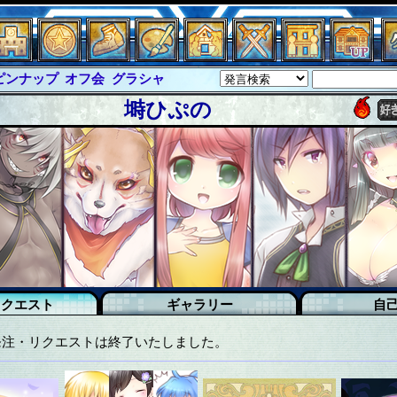
ラシャ
グラシャ・ラボラス
ルジャスティス
サイキックハーツ
塒ひぷの
クハーツ大戦
シュラウド
ソロモン
ル
アブソーバー
イベピン
ピンナップ
リクエスト
ギャラリー
自
発注・リクエストは終了いたしました。