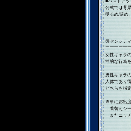
■バストアッ
公式では背
明るめ/暗め
￣￣￣￣￣
🔞センシテ
￣￣￣￣￣
女性キャラ
性的な行為を
男性キャラ
人体であり得
どちらも指定
※単に露出
着替えシー
またニッチ