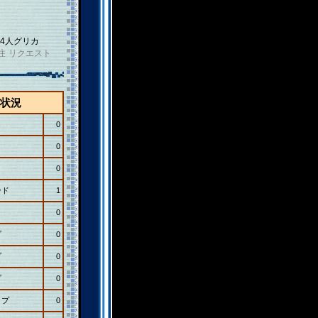
4人グリカ
注
リクエスト
状況
0
0
0
ード
1
0
プ
0
プ
0
プ
0
ップ
0