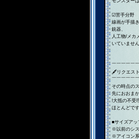
モンスター
☑苦手分野
線画が手描
銃器、
人工物/メカ
いていませ
￣￣￣￣￣
🖋リクエス
￣￣￣￣￣
その時点の
先におおま
!大抵の不受
ほとんどで
■サイズアッ
※以前のシ
※アイコン系