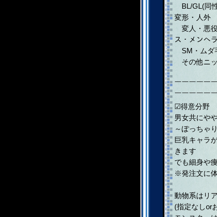
BL/GL(
変形・人外
変人・悪役
ス・メンヘ
SM・ムダ毛
その他ニッ
￣￣￣￣￣
￣￣￣￣￣
☑得意分野
男女共にや
～ぽっちゃ
巨乳キャラ
きます
でも細身や
※発注文に
動物系はリ
(指定なしo