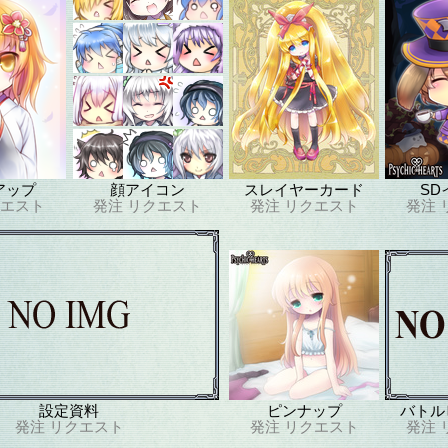
アップ
顔アイコン
スレイヤーカード
SD
エスト
発注
リクエスト
発注
リクエスト
発注
設定資料
ピンナップ
バトル
発注
リクエスト
発注
リクエスト
発注