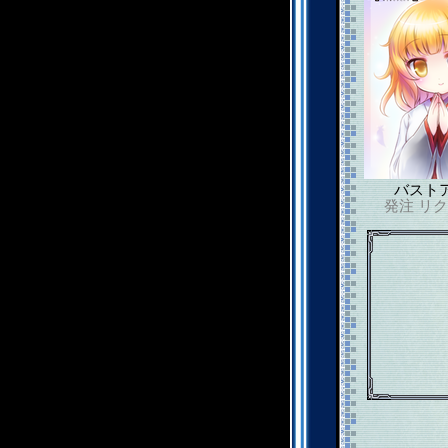
バスト
発注
リク