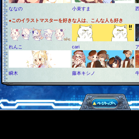
ななの
小束すま
●このイラストマスターを好きな人は、こんな人も好き
れんこ
cari
瞬木
藤本キシノ