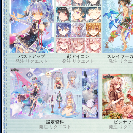
バストアップ
顔アイコン
スレイヤー
発注
リクエスト
発注
リクエスト
発注
リクエ
設定資料
ピンナッ
発注
リクエスト
発注
リクエ