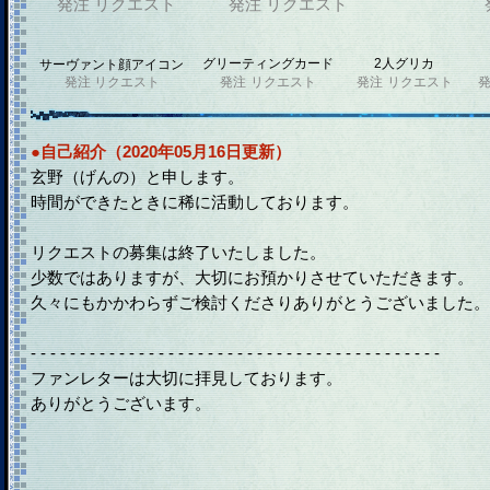
発注
リクエスト
発注
リクエスト
グリーティングカード
2人グリカ
サーヴァント顔アイコン
発注
リクエスト
発注
リクエスト
発注
リクエスト
●自己紹介（2020年05月16日更新）
玄野（げんの）と申します。
時間ができたときに稀に活動しております。
リクエストの募集は終了いたしました。
少数ではありますが、大切にお預かりさせていただきます。
久々にもかかわらずご検討くださりありがとうございました。
- - - - - - - - - - - - - - - - - - - - - - - - - - - - - - - - - - - - - - - - - -
ファンレターは大切に拝見しております。
ありがとうございます。