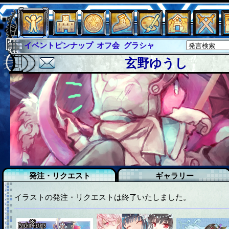
イベントピンナップ
オフ会
グラシャ
グラシャ・ラボラス
グローバルジャスティス
玄野ゆうし
サイキックハーツ
サイキックハーツ大戦
シュラウド
ソロモン
ファイナル
アブソーバー
イベピン
発注・リクエスト
ギャラリー
イラストの発注・リクエストは終了いたしました。