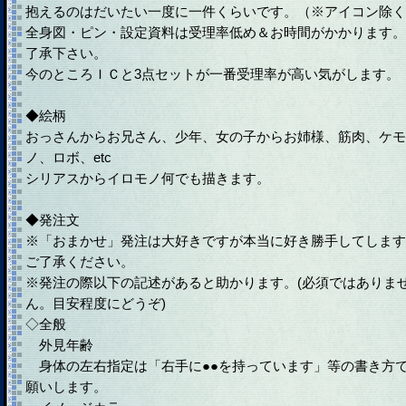
抱えるのはだいたい一度に一件くらいです。（※アイコン除く
全身図・ピン・設定資料は受理率低め＆お時間がかかります。
了承下さい。
今のところＩＣと3点セットが一番受理率が高い気がします。
◆絵柄
おっさんからお兄さん、少年、女の子からお姉様、筋肉、ケモ
ノ、ロボ、etc
シリアスからイロモノ何でも描きます。
◆発注文
※「おまかせ」発注は大好きですが本当に好き勝手してします
ご了承ください。
※発注の際以下の記述があると助かります。(必須ではありま
ん。目安程度にどうぞ)
◇全般
外見年齢
身体の左右指定は「右手に●●を持っています」等の書き方
願いします。