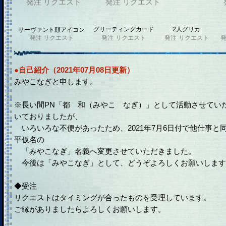
発注
リクエスト
発注
リクエスト
グリーティングカード
2人グリカ
サーヴァント顔アイコン
発注
リクエスト
発注
リクエスト
発注
リクエスト
●自己紹介（2021年07月08日更新）
みやこなぎと申します。
※長い間PN「都 和（みやこ なぎ）」として活動させてい
いておりましたが、
いろいろな不便があったため、2021年7月6日付で他仕事と
平仮名の
「みやこなぎ」名義へ変更させていただきました。
今後は「みやこなぎ」として、どうぞよろしくお願いします
◆受注
リクエストはタイミングが合ったものを受理しています。
ご縁がありましたらよろしくお願いします。