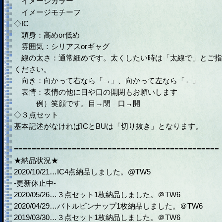
イメージカラー
イメージモチーフ
◇IC
頭身：高めor低め
雰囲気：シリアスorギャグ
線の太さ：通常細めです。太くしたい時は「太線で」とご指
ください。
向き：向かって右なら「→」、向かって左なら「←」
表情：表情の他に目や口の開閉もお願いします
例）笑顔です。目→閉 口→開
◇３点セット
基本記述がなければICとBUは「切り抜き」となります。
==============================================
★納品状況★
2020/10/21…IC4点納品しました。@TW5
-更新休止中-
2020/05/26…３点セット1枚納品しました。＠TW6
2020/04/29…バトルピンナップ1枚納品しました。＠TW6
2019/03/30…３点セット1枚納品しました。＠TW6