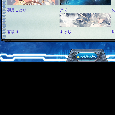
羽月ことり
アズ
有坂Ｕ
すけぢ
K