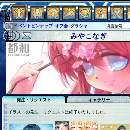
オフ会
グラシャ
グラシャ・ラボラス
グローバルジャスティス
サイキックハーツ
みやこなぎ
サイキックハーツ大戦
シュラウド
ソロモン
ファイナル
アブソーバー
イベピン
イベントピンナップ
発注・リクエスト
ギャラリー
イラストの発注・リクエストは終了いたしました。