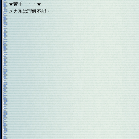
★苦手・・・★
メカ系は理解不能・・