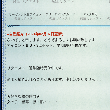
発注
リクエスト
発注
リクエスト
グリーティングカード
2人グリカ
サーヴァント顔アイコン
発注
リクエスト
発注
リクエスト
発注
リクエスト
●自己紹介（2021年02月07日更新）
さいばしと申します。どうぞよろしくお願い致します。
アイコン・ＢＵ・3点セット、早期納品可能です。
リクエスト・通常随時受付中です。
※よく描き忘れることがあります。申し訳ありません；；
★好きな絵の傾向★
女の子・猫耳・獣・肌・・・・