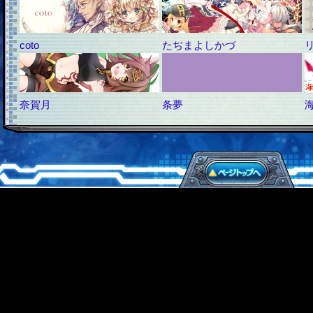
coto
たぢまよしかづ
奈賀月
条夢