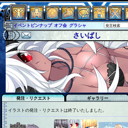
イベントピンナップ
オフ会
グラシャ
グラシャ・ラボラス
グローバルジャスティス
さいばし
サイキックハーツ
サイキックハーツ大戦
シュラウド
ソロモン
ファイナル
アブソーバー
イベピン
発注・リクエスト
ギャラリー
イラストの発注・リクエストは終了いたしました。