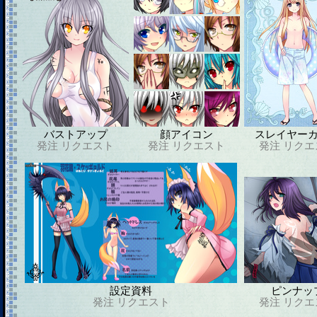
バストアップ
顔アイコン
スレイヤー
発注
リクエスト
発注
リクエスト
発注
リクエ
設定資料
ピンナッ
発注
リクエスト
発注
リクエ