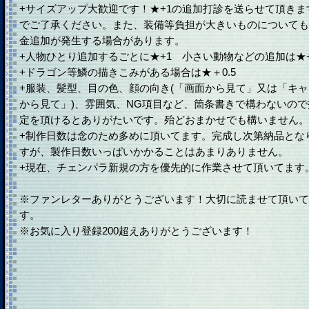
+サイズアップ大歓迎です！★+1の追加打診を送らせて頂きま
でご了承ください。また、装備等負担が大きいものについても
金追加が発生する場合があります。
+人物ひとり追加するごとに★+1 小さい動物などの追加は★+0
+ドラゴン等鱗の描きこみがある場合は★＋0.5
+服装、髪型、目の色、顔の向き(「画面から見て」又は「キャ
から見て」)、雰囲気、NG項目など、箇条書きで構わないので
定を頂けるとありがたいです。殆どおまかせでも構いません。
+制作日数は念のため多めに頂いてます。完成し次第納品とな
すが、製作日数いっぱいかかることはあまりありません。
+現在、チェンパラ新規の方を優先的に作業させて頂いてます
※ファンレターありがとうございます！大切に読ませて頂いて
す。
※お気に入り登録200超えありがとうございます！