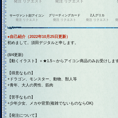
発注
リクエスト
発注
リクエスト
グリーティングカード
2人グリカ
サーヴァント顔アイコン
発注
リクエスト
発注
リクエスト
発注
リクエスト
●自己紹介（2022年10月25日更新）
初めまして。須田デジタルと申します。
(8/4更新)
【動くイラスト】＋★1.5～からアイコン商品のみお受けしま
【得意なもの】
+ドラゴン、モンスター、動物、獣人等
+青年、大人の男性、筋肉
【苦手なもの】
+少年少女、メカや背景(複雑でないものならOK)
【発注について】