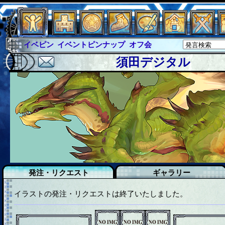
イベピン
イベントピンナップ
オフ会
グラシャ
グラシャ・ラボラス
須田デジタル
グローバルジャスティス
サイキックハーツ
サイキックハーツ大戦
シュラウド
ソロモン
ファイナル
アブソーバー
発注・リクエスト
ギャラリー
イラストの発注・リクエストは終了いたしました。