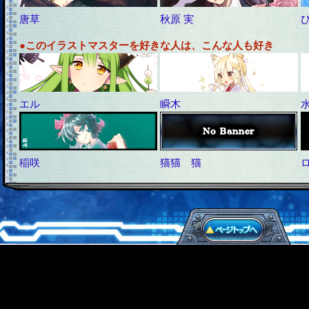
唐草
秋原 実
●このイラストマスターを好きな人は、こんな人も好き
エル
瞬木
稲咲
猫猫 猫