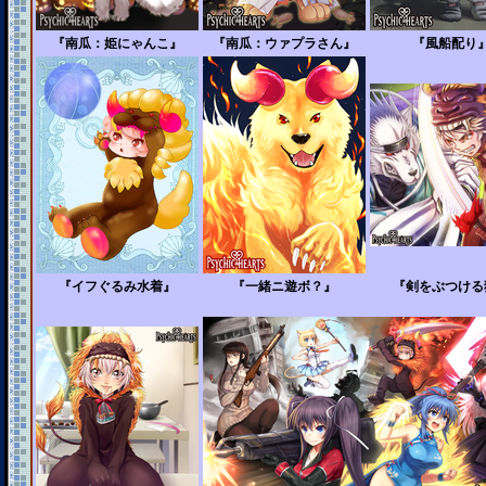
『南瓜：姫にゃんこ』
『南瓜：ウァプラさん』
『風船配り
『イフぐるみ水着』
『一緒ニ遊ボ？』
『剣をぶつける