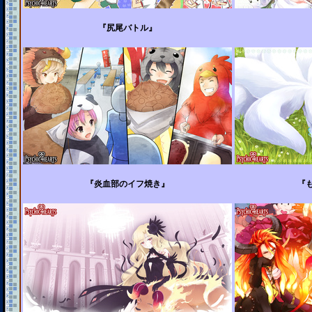
『尻尾バトル』
『炎血部のイフ焼き』
『