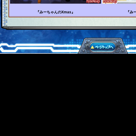
『みーちゃんのXmas』
『み