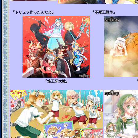
『トリュフ作ったんだよ』
『不死王戦争』
『垓王牙大戦』