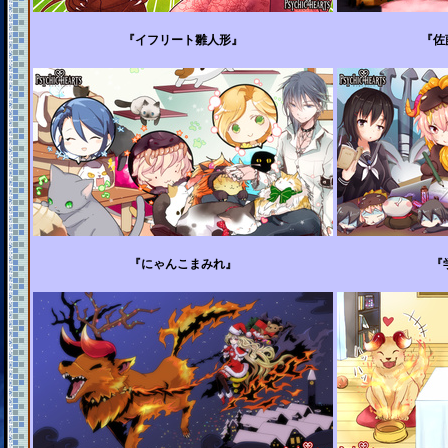
『イフリート雛人形』
『佐
『にゃんこまみれ』
『