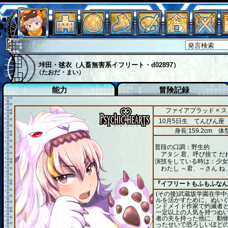
垰田・毬衣（人畜無害系イフリート・d02897）
（たおだ・まい）
能力
冒険記録
ファイアブラッド × 
10月5日生 てんびん座
身長:159.2cm
体型
普段の口調：野生的
アタシ 君、呼び捨て だ
演技をしている時は：少女
わたし ～君、～さん ね
『イフリートもふもふなん
(その後)武蔵坂学園在学
ルを活かすために、ぬいぐ
ンドメイド作家で灼滅者
一定以上の人気を持つぬい
者の夫を持った他に、動
ったせいで恐ろしいほどの