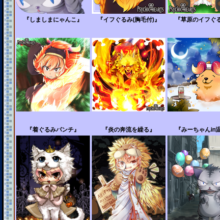
『しましまにゃんこ』
『イフぐるみ(胸毛付)』
『草原のイフぐ
『着ぐるみパンチ』
『炎の奔流を繰る』
『みーちゃんin