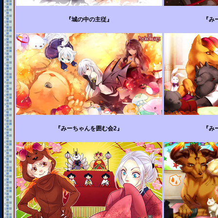
『城の中の主従』
『み
『みーちゃんを囲む会2』
『み