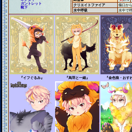
ガントレット
クリエイトファイア
傷口か
靴下
水中呼吸
水中で
『イフぐるみ』
『烏羽と一緒』
『金色狼・おす