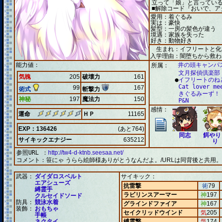
立って「娘」と言ってい
■解除コード『おいで、ア
愛用：着ぐるみ
実は：豪快
髪型：一房の髪色が違う
境遇：家族を失った
好き：動物好き
生まれ：イフリートと化
入学理由：闇堕ちから救わ
能力値：
井の頭キャンパ
所属：
文月探偵倶楽部
気魄
205
破壊力
161
●
イフリートのね
Cat lover me
99
167
術式
斬撃力
きぐるみーず！
神秘
197
魔法力
150
P&N
感情：
運命
ＨＰ
11165
EXP：136426
(あと764)
同志
餌やり
サイキックエナジー
635212
り
参照URL ：
http://tw4-d-ktnb.seesaa.net/
コメント：
笹にゃ うらら絵師様ありがとうなんだよ。/URLは同背後と共用
武器：
ダイダロスベルト
サイキック：
エアシューズ
抗雷撃
術
79
縛霊手
ラビリンスアーマー
神
197
クルセイドソード
防具：
競泳水着
グラインドファイア
神
167
装飾：
おもちゃ
セイクリッドウインド
気
205
手帳
ネクタイ
縛霊撃
気
174