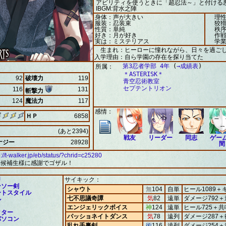
アビリティを使うときに「超忍法～」と付ける
IBGM:背水之陣
身体：声が大きい
理性
服装：忍装束
狡猾
性質：単純
秩序
好き：月が好き
作戦
実は：ミステリアス
学業
生まれ：ヒーローに憧れながら、日々を過ご
入学理由：自ら学園の存在を探り当てた
第3忍者学部 4年
(
→成績表
)
所属：
＊ASTERISK＊
92
破壊力
119
青空忍術教室
セプテントリオン
116
131
斬撃力
124
魔法力
117
感情：
ＨＰ
6858
(あと2394)
戦友
リーダー
同志
ゲー
ナジー
28928
間
p://t-walker.jp/eb/status/?chrid=c25280
草候補生様に感謝でゴザル！
甲
サイキック：
ンソー剣
シャウト
無
104
自単
ヒール1089＋
ートスタイル
七不思議奇譚
気
82
遠単
ダメージ792＋
ル
エンジェリックボイス
神
124
遠単
ヒール725＋共
クター
パッショネイトダンス
気
78
遠列
ダメージ287
パソコン
乱れ手裏剣
術
116
遠列
ダメージ254＋