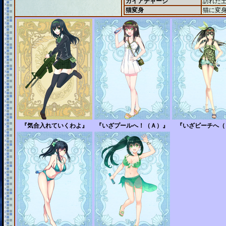
ガイアチャージ
訪れた
猫変身
猫に変
『気合入れていくわよ』
『いざプールへ！（Ａ）』
『いざビーチへ（