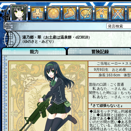
湯乃郷・翠（お土産は温泉餅・d23818）
（ゆのさと・みどり）
能力
冒険記録
ご当地ヒーロー × 
9月9日生 おとめ座
身長:163.6cm
体型
普段の口調：ごく普通
私 あなた、～さん ね、
闇堕ちした時には：もっち
私 あなた、～さん ～っ
『さて頑張らないと』
◆温泉モッチア化→灼滅
こ）◆温泉餅とは細かく
お餅である◆友達思いだ
いのだが間が悪い◆ある
気にしている。高校の内
成長性はあったらしく今