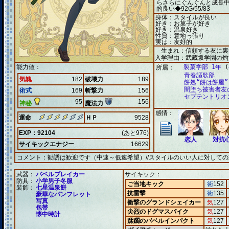
らさらにぐんぐんと成長
的良い◆92G/55/83
身体：スタイルが良い
好き：お菓子が好き
好き：温泉好き
性質：意地っ張り
実は：友好的
生まれ：信頼する友に裏
入学理由：武蔵坂学園の灼
能力値：
製菓学部 1年
(
所属：
青春謳歌部
気魄
182
破壊力
189
餅処“餅は餅屋”
闇堕ち被害者友
術式
169
斬撃力
156
セプテントリオ
95
156
神秘
魔法力
感情：
運命
ＨＰ
9528
EXP：92104
(あと976)
恋人
対抗
サイキックエナジー
16629
コメント：
勧誘は歓迎です（中速～低速希望）//スタイルのいい人に対して
武器：
バベルブレイカー
サイキック：
防具：
小学男子冬服
ご当地キック
術
152
装飾：
七星温泉餅
抗雷撃
術
135
豪華なパンフレット
写真
衝撃のグランドシェイカー
気
127
包帯
尖烈のドグマスパイク
気
127
懐中時計
蹂躙のバベルインパクト
気
127