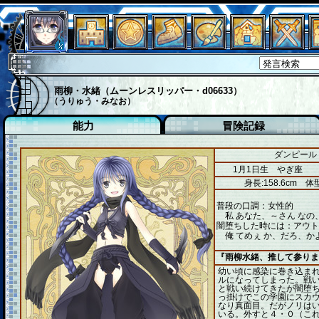
雨柳・水緒（ムーンレスリッパー・d06633）
（うりゅう・みなお）
能力
冒険記録
ダンピール 
1月1日生 やぎ座
身長:158.6cm
体型
普段の口調：女性的
私 あなた、～さん なの
闇堕ちした時には：アウト
俺 てめぇ か、だろ、か
『雨柳水緒、推して参りま
幼い頃に感染に巻き込ま
ルになってしまった。戦
と戦い続けてきたが闇堕
っ掛けでこの学園にスカウ
なり真面目。だがノリはい
いる。外すと４・０（こ