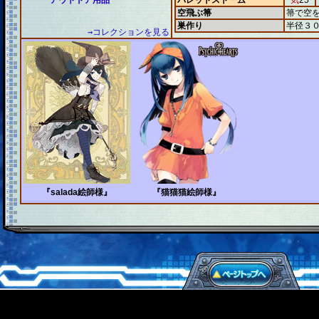
アウトドア用品
バレットストーム
気
25
空飛ぶ箒
箒で空
巣作り
半径３
→コレクションを見る
『salada絵師様』
『猫猫猫絵師様』