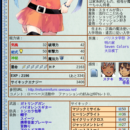
は家系的なもの。祖母が
ーちゃん何者。
身体：スタイルが良い
服装：流行にこだわる
好き：ショッピング好き
好き：ファッション好き
愛用：ウィッグ
生まれ：正義の魔法使い
入学理由：遺言に従い入学
能力値：
バリスタ学部 2
所属：
明の家
気魄
32
破壊力
42
Seven Colors
大豆横丁
50
斬撃力
40
術式
神秘
36
41
魔法力
感情：
運命
ＨＰ
2163
EXP：2196
(あと334)
ステキ
気にな
サイキックエナジー
3406
存在
参照URL ：
http://mifumimifumi.seesaa.net/
コメント：
ローペース活動中 ファッションの好みは60'sレトロ。
武器：
ガトリングガン
サイキック：
バイオレンスギター
マジックミサイル
術
50
防具：
トンカラ包帯
ヒーリングライト
神
36
装飾：
帽子
スイーツ
セイクリッドクロス
術
40
携帯音楽プレーヤー
ジャッジメントレイ
神
27
首飾り