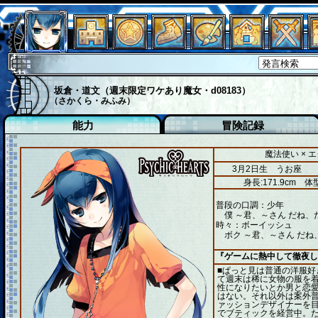
坂倉・道文（週末限定ワケあり魔女・d08183）
（さかくら・みふみ）
能力
冒険記録
魔法使い × 
3月2日生 うお座
身長:171.9cm
体型
普段の口調：少年
僕 ～君、～さん だね、
時々：ボーイッシュ
ボク ～君、～さん だね
『ゲームに熱中して徹夜し
■ぱっと見は普通の洋服好
て週末は稀に女物の服を
性になりたいとか男と恋
はない。それ以外は案外普
ァッションデザイナーを目
でブティックを経営中。た