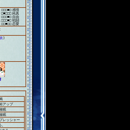
 □□□■□ 感情
 □■□□□ 純真
 □□□■□ 自由
 □□□■□ 戦闘
 □□■□□ 恋愛
た
表
)
情
鳴
＋術アップ
催眠
催眠
＋プレッシャー
る。