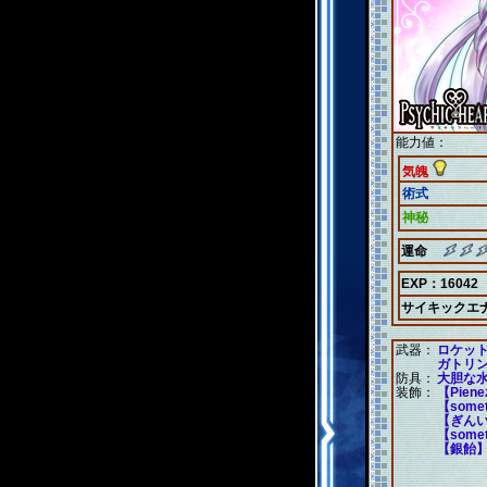
能力値：
気魄
術式
神秘
運命
EXP：16042
サイキックエ
武器：
ロケッ
ガトリ
防具：
大胆な
装飾：
【Piene
【somet
【ぎん
【somet
【銀飴