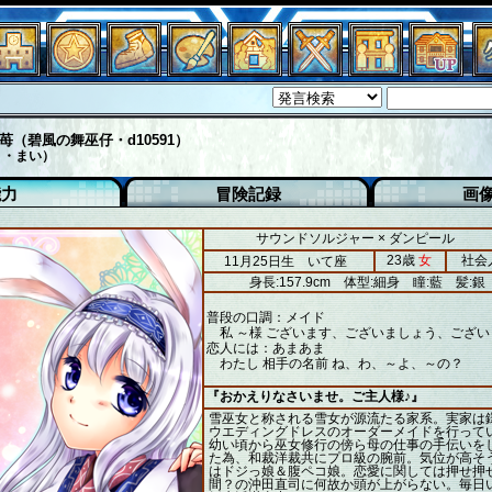
苺（碧風の舞巫仔・d10591）
き・まい）
能力
冒険記録
画
サウンドソルジャー × ダンピール
23歳
女
社会
11月25日生 いて座
身長:157.9cm
体型:細身
瞳:藍
髪:銀
普段の口調：メイド
私 ～様 ございます、ございましょう、ござい
恋人には：あまあま
わたし 相手の名前 ね、わ、～よ、～の？
『おかえりなさいませ。ご主人様♪』
雪巫女と称される雪女が源流たる家系。実家は
ウエディングドレスのオーダーメイドを行って
幼い頃から巫女修行の傍ら母の仕事の手伝いを
た為、和裁洋裁共にプロ級の腕前。気位が高そ
はドジっ娘＆腹ペコ娘。恋愛に関しては押せ押
間？の沖田直司に何故か頭が上がらない。毎日