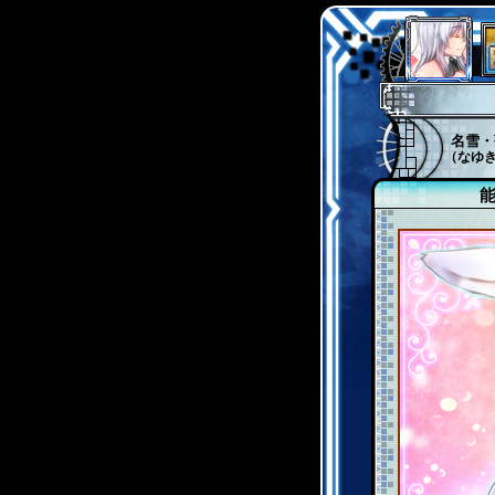
名雪・
（なゆ