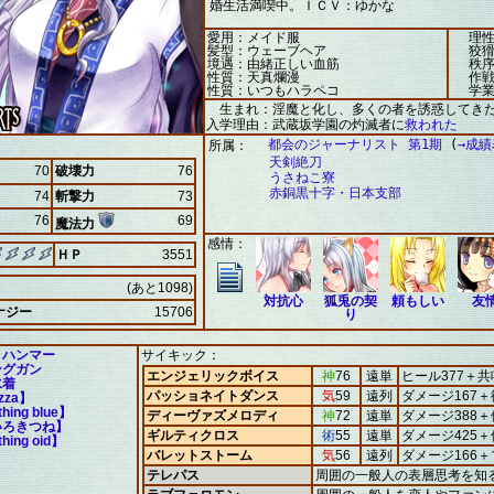
婚生活満喫中。ＩＣＶ：ゆかな
愛用：メイド服
理性
髪型：ウェーブヘア
狡猾
境遇：由緒正しい血筋
秩序
性質：天真爛漫
作戦
性質：いつもハラペコ
学業
生まれ：淫魔と化し、多くの者を誘惑してき
入学理由：武蔵坂学園の灼滅者に
救われた
都会のジャーナリスト 第1期
(
→成績
所属：
天剣絶刀
70
破壊力
76
うさねこ寮
赤銅黒十字・日本支部
74
斬撃力
73
76
69
魔法力
感情：
ＨＰ
3551
(あと1098)
対抗心
狐兎の契
頼もしい
友
ナジー
15706
り
トハンマー
サイキック：
ングガン
エンジェリックボイス
神
76
遠単
ヒール377＋共
水着
パッショネイトダンス
気
59
遠列
ダメージ167
zza】
hing blue】
ディーヴァズメロディ
神
72
遠単
ダメージ388＋
いろきつね】
ギルティクロス
術
55
遠単
ダメージ425＋
hing oid】
】
バレットストーム
気
56
遠列
ダメージ166
テレパス
周囲の一般人の表層思考を知