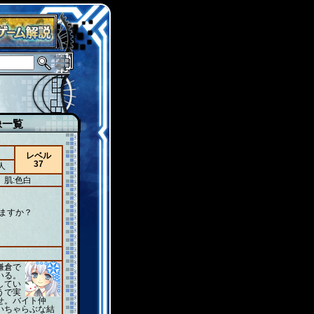
像一覧
レベル
37
人
肌:色白
ますか？
鎌倉で
いる。
してい
うで実
せ。バイト仲
いちゃらぶな結