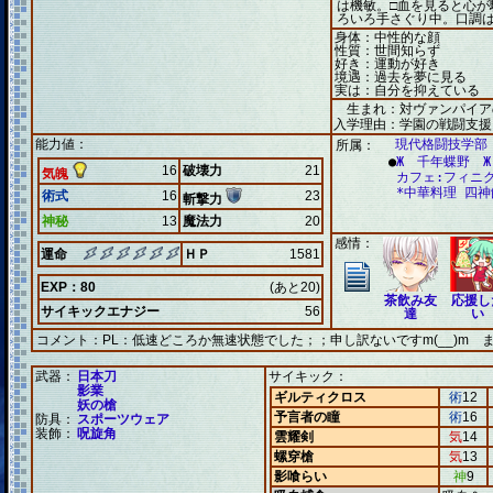
は機敏。□血を見ると心が
ろいろ手さぐり中。口調
身体：中性的な顔
性質：世間知らず
好き：運動が好き
境遇：過去を夢に見る
実は：自分を抑えている
生まれ：対ヴァンパイア
入学理由：学園の戦闘支援
能力値：
現代格闘技学部 
所属：
●
Ж 千年蝶野 Ж
16
破壊力
21
気魄
カフェ:フィニ
*中華料理 四神
術式
16
23
斬撃力
神秘
13
魔法力
20
感情：
運命
ＨＰ
1581
EXP：80
(あと20)
茶飲み友
応援し
サイキックエナジー
56
達
い
コメント：
PL：低速どころか無速状態でした；；申し訳ないですm(__)m
武器：
日本刀
サイキック：
影業
ギルティクロス
術
12
妖の槍
予言者の瞳
術
16
防具：
スポーツウェア
装飾：
呪旋角
雲耀剣
気
14
螺穿槍
気
13
影喰らい
神
9