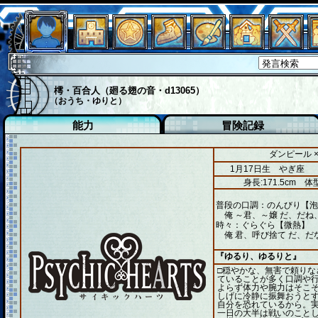
樗・百合人（廻る翅の音・d13065）
（おうち・ゆりと）
能力
冒険記録
ダンピール 
1月17日生 やぎ座
身長:171.5cm
体型
普段の口調：のんびり【泡
俺 ～君、～嬢 だ、だね
時々：ぐらぐら【微熱】
俺 君、呼び捨て だ、だ
『ゆるり、ゆるりと』
□穏やかな、無害で頼りな
ていることが多く口調や行
よらず体力や腕力はそこそ
しげに冷静に振舞おうと
自分を恐れているから。
一日の大半は戦いのことし