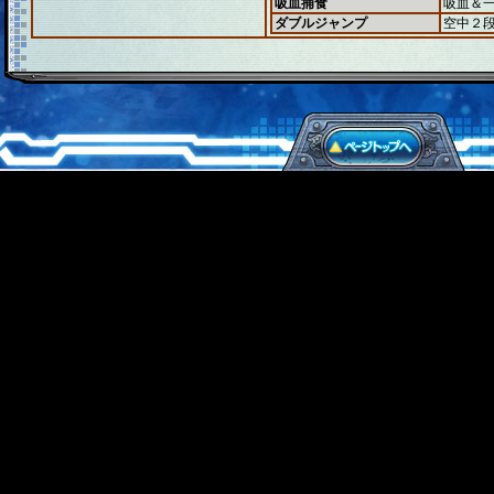
吸血捕食
吸血＆
ダブルジャンプ
空中２