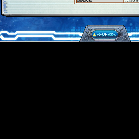
擬死化粧
死因を