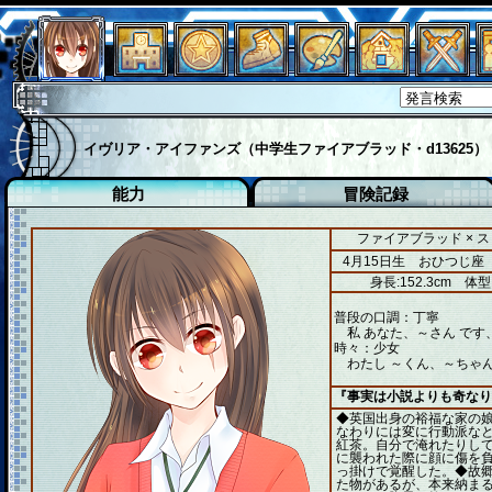
イヴリア・アイファンズ（中学生ファイアブラッド・d13625）
能力
冒険記録
ファイアブラッド × 
4月15日生 おひつじ座
身長:152.3cm
体型
普段の口調：丁寧
私 あなた、～さん です
時々：少女
わたし ～くん、～ちゃん
『事実は小説よりも奇なり
◆英国出身の裕福な家の
なわりには変に行動派な
紅茶。自分で淹れたりし
に襲われた際に顔に傷を
っ掛けで覚醒した。◆故
た物があるが、本来納ま