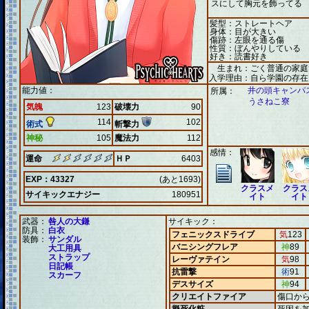
スにして胸元を飾ってる
髪型：ストレートヘア
身体：目が大きい
傷跡：左眼を通る傷
性質：ぼんやりしている
好き：読書好き
生まれ：ごく普通の家庭
入学理由：自ら学園の存在
能力値：
井の頭キャンパ
所属：
うさねこ寮
気魄
123
破壊力
90
114
102
術式
斬撃力
神秘
105
魔法力
112
感情：
運命
ＨＰ
6403
EXP：43327
(あと1693)
クラスメ
クラス
サイキックエナジー
180951
イト
イト
武器：
咎人の大鎌
サイキック：
防具：
白衣
フェニックスドライブ
気
123
装飾：
サンダル
バニシングフレア
神
89
大工用具
ストラップ
レーヴァテイン
気
98
日記帳
抗雷撃
術
91
スカーフ
デスサイズ
神
94
クリエイトファイア
傷口か