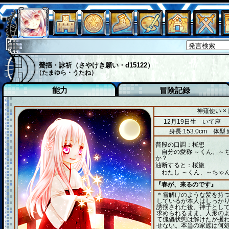
螢揺・詠祈（さやけき願い・d15122）
（たまゆら・うたね）
能力
冒険記録
神薙使い ×
12月19日生 いて座
身長:153.0cm
体型:
普段の口調：桜想
自分の愛称 ～くん、～ち
か？
油断すると：桜旅
わたし ～くん、～ちゃん
『春が、来るのです』
＊雪解けのような髪を持
しているが本人はしっか
誘拐された後、神子とし
求められるまま、人形の
て傀儡状態は解けたが攫
せない。本当の家族は何