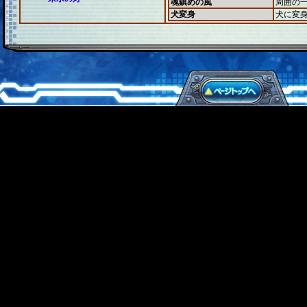
魂鎮めの風
周囲の
犬変身
犬に変