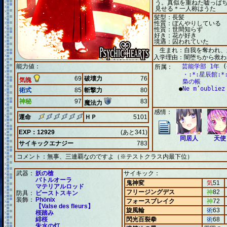
う。真似を重ねた嘘っぱ
見せる＊一人称はうた
髪型：長髪
性質：ぼんやりしている
性質：世間知らず
好き：花が好き
境遇：囚われていた
生まれ：自我を奪われ、
入学理由：闇堕ちから救わ
能力値：
芸能学部 1年
(
所属：
・:*:星辰館:*
69
破壊力
76
気魄
梟の帳
●
Ne m’oubliez
術式
85
斬撃力
80
神秘
97
83
魔法力
感情：
運命
ＨＰ
5101
EXP：12929
(あと341)
同居人
天使
サイキックエナジー
783
コメント：
無事、三連覇なのですよ（※テストクラス内最下位）
武器：
妖の槍
サイキック：
バトルオーラ
鬼神変
気
51
マテリアルロッド
フリージングデス
神
82
防具：
ビーストスキン
装飾：
Phönix
フォースブレイク
神
72
【Valse des fleurs】
旋風輪
術
63
桜踏み
緋桜
閃光百裂拳
術
68
朱水の灯