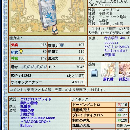
ど、それ以上の楽しみが、
iBGM.Poisoner
性質：ミステリアス
性質：冷静沈着
好き：アンティーク趣味
好き：話好き
境遇：由緒正しい血筋
生まれ：『病院』の人造
入学理由：全てが謎の「転
能力値：
考古学部 4年
(
所属：
adoucir
気魄
116
107
破壊力
やさしいあめの
Bentornato！
89
斬撃力
119
術式
●
密蜜満
神秘
142
魔法力
130
感情：
運命
ＨＰ
7045
EXP：41263
(あと1157)
腐れ縁
顔見知
サイキックエナジー
478030
コメント：
栗熊マメ太絵師、先輩、心より感謝申し上げます。
武器：
ウロボロスブレイド
サイキック：
契約の指輪
ドーピングニトロ
気
116
防具：
執事服
殲術執刀法
術
71
装飾：
胡蝶の夢
幻燈炉香
ブレイドサイクロン
神
127
Twice In A Blue Moon
制約の弾丸
神
120
＊*MAGOKORO*＊
Eclipse
魂鎮めの風
周囲の