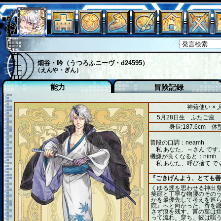
烟谷・吟（うつろふニーヴ・d24595）
（えんや・ぎん）
能力
冒険記録
神薙使い ×
5月28日生 ふたご座
身長:187.6cm
体型
普段の口調：neamh
私 あなた、～さん です
機嫌が良くなると：nimh
私 あなた、呼び捨て で
『ごきげんよう、とても善
くゆる煙を思わせる神出
笑顔と丁寧な物腰のその
かを最優先して考えを巡
院』へと向かった。香を
さず痕を残す。言の葉は
って流れ、穿ち。彼は嗤