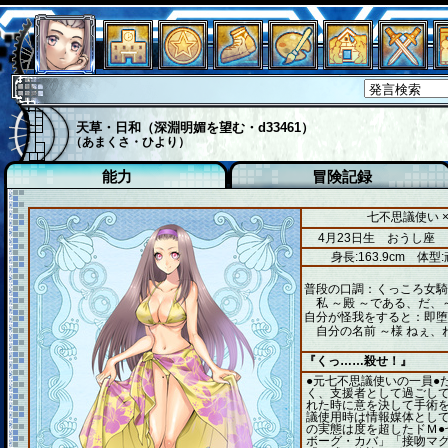
天草・日和（深淵明媚を望む・d33461）
（あまくさ・ひより）
能力
冒険記録
七不思議使い 
4月23日生 おうし座
身長:163.9cm
体型:
普段の口調：くっころ女騎
私 ～殿 ～である、だ、
自分が怪我をすると：即堕
自分の名前 ～様 ねぇ、
『くっ……殺せ！』
●元七不思議使いの一員●
く、支援者として過ごして
れた時に意を決して手術を
議使用時は情報媒体として
の実態は度を超したドＭ●
ボーグ・カバ」「接吻マ