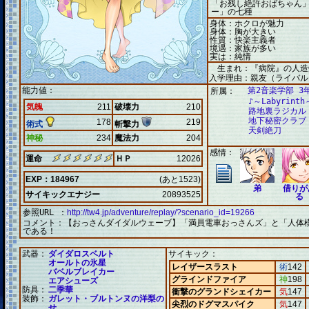
「お残し絶許おばちゃん
ー」の七種
身体：ホクロが魅力
身体：胸が大きい
性質：快楽主義者
境遇：家族が多い
実は：純情
生まれ：『病院』の人造
入学理由：親友（ライバル
能力値：
第2音楽学部 3
所属：
♪～Labyrinth
気魄
211
破壊力
210
路地裏ラジカル
地下秘密クラブ
178
219
術式
斬撃力
天剣絶刀
神秘
234
魔法力
204
感情：
運命
ＨＰ
12026
EXP：184967
(あと1523)
弟
借りが
サイキックエナジー
20893525
る
参照URL ：
http://tw4.jp/adventure/replay/?scenario_id=19266
コメント：
【おっさんダイダルウェーブ】「満員電車おっさんズ」と「人体
である！
武器：
ダイダロスベルト
サイキック：
オールトの氷星
レイザースラスト
術
142
バベルブレイカー
グラインドファイア
神
198
エアシューズ
防具：
二季華
衝撃のグランドシェイカー
気
147
装飾：
ガレット・ブルトンヌの洋梨の
尖烈のドグマスパイク
気
147
せ