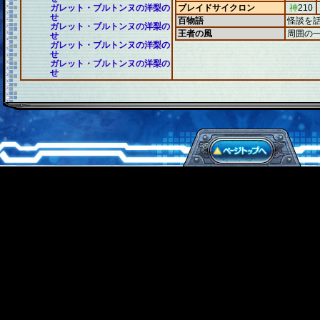
ガレット・ブルトンヌの洋梨の
ブレイドサイクロン
神
210
せ
百物語
怪談を
ガレット・ブルトンヌの洋梨の
王者の風
周囲の
せ
ガレット・ブルトンヌの洋梨の
せ
ガレット・ブルトンヌの洋梨の
せ