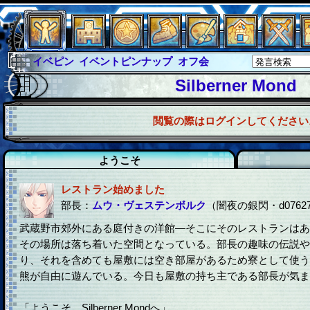
イベピン
イベントピンナップ
オフ会
グラシャ
グラシャ・ラボラス
Silberner Mond
グローバルジャスティス
サイキックハーツ
閲覧の際はログインしてください
サイキックハーツ大戦
シュラウド
ソロモン
ファイナル
アブソーバー
ようこそ
レストラン始めました
部長：
ムウ・ヴェステンボルク
（闇夜の銀閃・d0762
武蔵野市郊外にある庭付きの洋館―そこにそのレストランはあ
その場所は落ち着いた空間となっている。部長の趣味の伝説や
り、それを含めても屋敷には空き部屋があるため寮として使う
熊が自由に遊んでいる。今日も屋敷の持ち主である部長が気ま
「ようこそ、Silberner Mondへ」