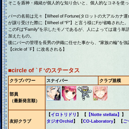
そこを盾神・織緒が個人的な知り合いと、個人的なコネを使って
バーの名前は元々【Wheel of Fortune(タロットの大アル
が譲り受けた際に【Wheel of “F”】と言う様にFが省略された。
このFは“Family”を示したモノであるが、人によっては違う
加えたもの。
後にバーの管理を長男の伊織に任せた事から、“家族の輪”を
【circle of `F】に改名される】
■circle of `Ｆ‘のステータス
クラブパワー
スナイパー
クラブ規模
部員
（最新発言順）
【
イロトリドリ
】 【
【Notte stellata】
】 
友好クラブ
タジオOrchid
】 【
CO-Laboratory
】 【
ご