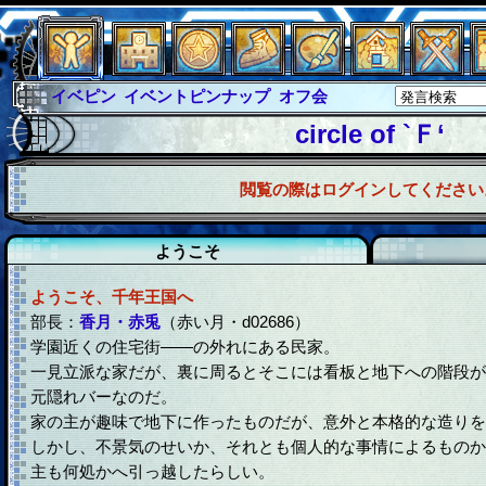
イベピン
イベントピンナップ
オフ会
グラシャ
グラシャ・ラボラス
circle of `Ｆ‘
グローバルジャスティス
サイキックハーツ
閲覧の際はログインしてください
サイキックハーツ大戦
シュラウド
ソロモン
ファイナル
アブソーバー
ようこそ
ようこそ、千年王国へ
部長：
香月・赤兎
（赤い月・d02686）
学園近くの住宅街――の外れにある民家。
一見立派な家だが、裏に周るとそこには看板と地下への階段が
元隠れバーなのだ。
家の主が趣味で地下に作ったものだが、意外と本格的な造りを
しかし、不景気のせいか、それとも個人的な事情によるものか
主も何処かへ引っ越したらしい。