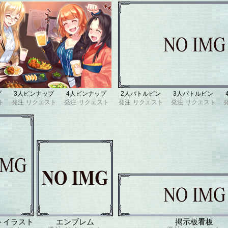
プ
3人ピンナップ
4人ピンナップ
2人バトルピン
3人バトルピン
ト
発注
リクエスト
発注
リクエスト
発注
リクエスト
発注
リクエスト
トイラスト
エンブレム
掲示板看板