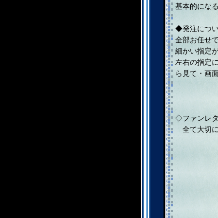
基本的にな
◆発注につ
全部お任せで
細かい指定
左右の指定
ら見て・画
◇ファンレ
全て大切に