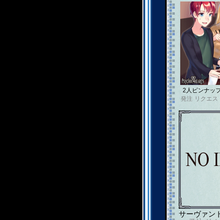
2人ピンナッ
発注
リクエス
サーヴァン