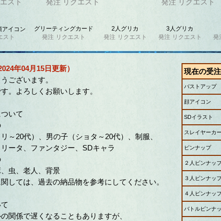
エスト
発注
リクエスト
発注
リクエスト
グリーティングカード
2人グリカ
3人グリカ
顔アイコン
エスト
発注
リクエスト
発注
リクエスト
発注
リクエスト
発
024年04月15日更新）
現在の受注
とうございます。
バストアップ
です。よろしくお願いします。
顔アイコン
について
SDイラスト
の
スレイヤーカ
～20代）、男の子（ショタ～20代）、制服、
リータ、ファンタジー、SDキャラ
ピンナップ
の
２人ピンナッ
、虫、老人、背景
３人ピンナッ
に関しては、過去の納品物を参考にしてください。
４人ピンナッ
いて
バトルピンナ
ルの関係で遅くなることもありますが、