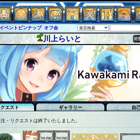
ピンナップ
オフ会
グラシャ
・ラボラス
グローバルジャスティス
川上らいと
クハーツ
サイキックハーツ大戦
ド
ソロモン
ファイナル
バー
イベピン
リクエスト
ギャラリー
自
発注・リクエストは終了いたしました。