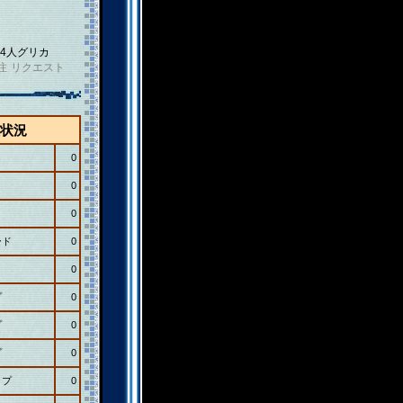
4人グリカ
注
リクエスト
状況
0
0
0
ード
0
0
プ
0
プ
0
プ
0
ップ
0