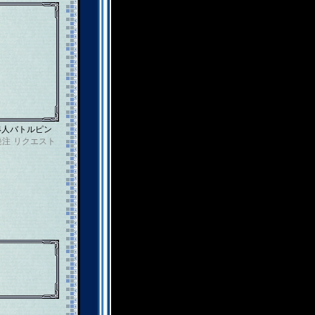
4人バトルピン
発注
リクエスト