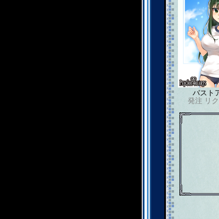
バスト
発注
リク