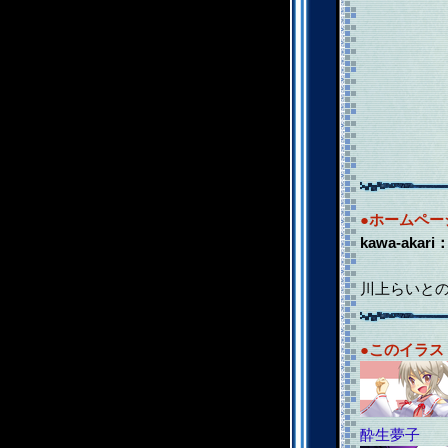
●ホームペー
kawa-akari
川上らいと
●このイラ
酔生夢子