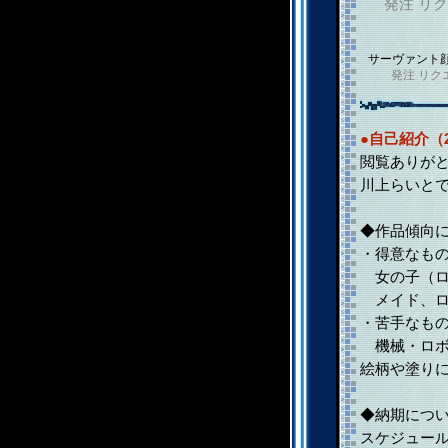
発注
リク
サーヴァント
発注
リク
●自己紹介（2
閲覧ありが
川上らいと
◆作品傾向
・得意なも
女の子（ロリ
メイド、ロ
・苦手なも
機械・ロボ
絵柄や塗り
◆納期につ
スケジュー