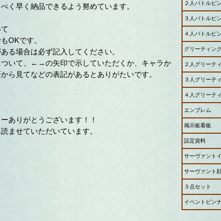
２人バトルピ
るべく早く納品できるよう努めています。
３人バトルピ
いて
４人バトルピ
もOKです。
グリーティン
がある場合は必ず記入してください。
について、←→の矢印で示していただくか、キャラか
２人グリーテ
面から見てなどの表記があるとありがたいです。
３人グリーテ
４人グリーテ
エンブレム
ターありがとうございます！！
掲示板看板
読ませていただいています。
設定資料
サーヴァント
サーヴァント
３点セット
イベントピン