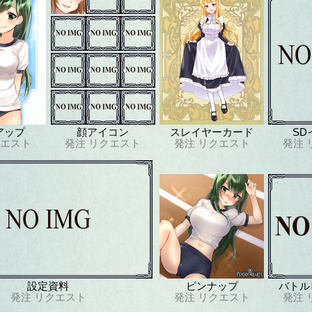
アップ
顔アイコン
スレイヤーカード
SD
エスト
発注
リクエスト
発注
リクエスト
発注
設定資料
ピンナップ
バトル
発注
リクエスト
発注
リクエスト
発注