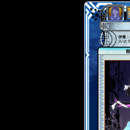
伊東・
（いと