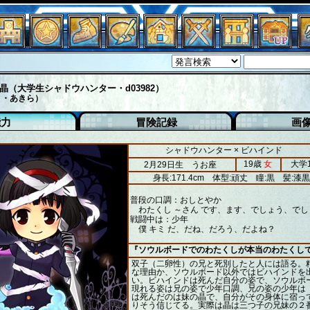
晶（大学生シャドウハンター・d03982）
う・あきら）
能力
冒険記録
画
シャドウハンター × ビハインド
19歳
女
大学
2月29日生 うお座
身長:171.4cm
体型:頑丈
瞳:黒
髪:漆黒
普段の口調：おしとやか
わたくし ～さん です、ます、でしょう、でし
戦闘中は：少年
僕 キミ だ、だね、だろう、だよね？
『ソウルボードでのわたくしが本当のわたくし
双子（二卵性）の兄と死別したと人には語る。
な理由か、ソウルボード以外ではビハインドを
い。ビハインドは死んだ自分の姿で、ソウルボ
現れる姿は兄の姿で少年口調、兄の姿の少年は
は死んだのは妹の晶で、自分がその身体に宿っ
りそう信じてる。実際は晶は三つ子の兄妹の２