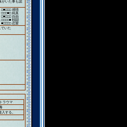
妹がいた事も認
 □■□□□ 感情
 □□□■□ 純真
 □■□□□ 自由
 □□□□■ 戦闘
 ■□□□□ 恋愛
んでいた
＋トラウマ
毒
侵入する。