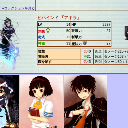
→コレクションを見る
ビハインド 「アキラ」
LV
14
HP
2287
50
破壊力
37
気魄
術式
12
斬撃力
38
神秘
33
27
魔法力
霊撃
気
40
近単
ダメージ215
霊障波
神
31
遠単
ダメージ153＋
顔を晒す
気
45
近列
ダメージ80＋