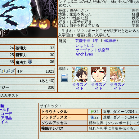
ンドは瓜二つの死んだ妹だが、妹が死んだ事も
めない。
身体：胸が小さい
理性
境遇：家族を失った
狡猾
身体：中性的な顔
秩序
好き：お菓子が好き
作戦
実は：自分を抑えている
学業
生まれ：ソウルボードこそが現実だと思い込
入学理由：遺言に従い入学した
芸能学部 1年
(
→成績表
)
所属：
いはらいふ
24
破壊力
33
サーヴァント倶楽部
Archives
25
斬撃力
30
38
36
魔法力
感情：
ＨＰ
1823
(あと43)
クラスメ
クラスメ
クラスメ
ナジー
336
イト
イト
イト
き込みテスト
指輪
サイキック：
ールド
トラウナックル
神
32
近単
ダメージ204
トコーデ
デッドブラスター
術
22
遠単
ダメージ194＋
ドア用品
ェイス
ソウルアクセス
精神世界（ソウルボード）に
接触テレパス
触れた相手に言葉を伝える。