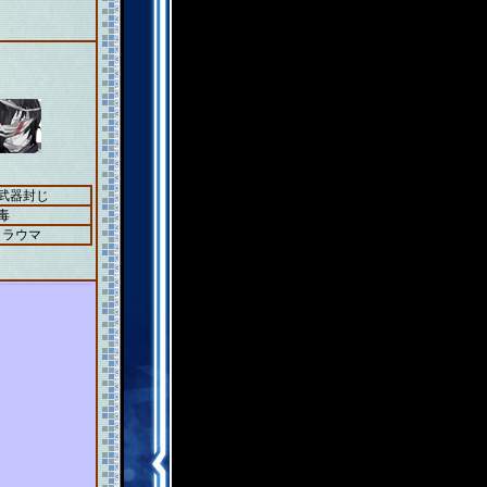
＋武器封じ
毒
トラウマ