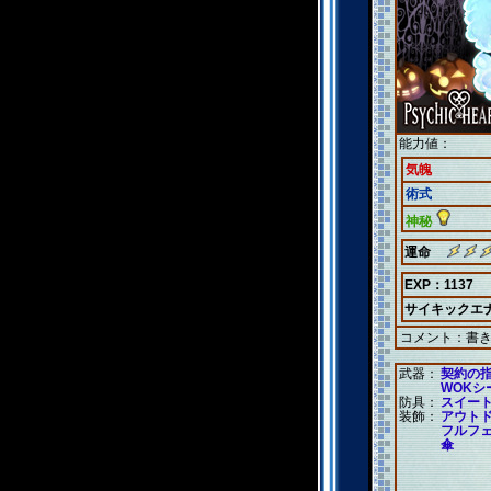
能力値：
気魄
術式
神秘
運命
EXP：1137
サイキックエ
コメント：
書
武器：
契約の
WOKシ
防具：
スイー
装飾：
アウト
フルフ
傘