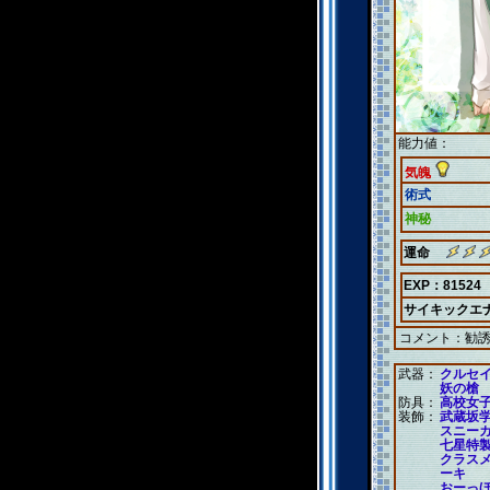
能力値：
気魄
術式
神秘
運命
EXP：81524
サイキックエ
コメント：
勧
武器：
クルセ
妖の槍
防具：
高校女
装飾：
武蔵坂
スニー
七星特
クラス
ーキ
おーっ