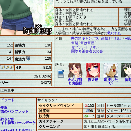
労しつつわさび餅の販売に精を出している
身体：女性と間違われる
理性
身体：中性的な顔
狡猾
好き：お菓子が好き
秩序
性質：単純
作戦
身体：女性と間違われる
学業
生まれ：地方の特産を守る為に、力を覚醒さ
入学理由：武蔵坂学園の灼滅者に
救われた
井の頭キャンパス 高校1年１組
(
→
所属：
餅処“餅は餅屋”
152
破壊力
130
セプテントリオン
闇堕ち被害者友の会
141
斬撃力
134
147
129
魔法力
感情：
ＨＰ
8118
(あと3246)
わさび餅
親近感
応援した
同
ナジー
34373
とお嬢様
い
誘は募集中
イドソード
サイキック：
セイクリッドウインド
気
152
遠列
ヒール307＋キ
子夏服
神霊剣
術
98
近単
ダメージ1084
学園のパンフレット
カー
妖冷弾
神
117
遠単
ダメージ903＋
製わさび餅
ガイアチャージ
訪れた土地のパワーを吸収す
メイト特製バースデーケ
クリーニング
体と服を綺麗にする。
ほっほっほ！と高笑いし