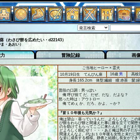
葵（わさび餅を広めたい・d22143）
やま・あおい）
能力
冒険記録
画
ご当地ヒーロー × 霊犬
16歳
男
高校
10月19日生 てんびん座
身長:165.2cm
体型:繊細
瞳:赤茶
髪:緑
普段の口調：男っぽい
俺 呼び捨て だ、だぜ、だな、だよな？
怒った時は：アウトロー
俺 てめぇ か、だろ、かよ、～か？
『皆１０年後も元気か？』
俺は望山・葵っていうんだ、よろしくな。この
び餅をわらび餅と間違えた事に腹を立てて闇堕
のを助けてもらってここに来たんだ。まだまだ
どよろしく頼むぜ！・・・あと俺は男の子だか
間違えんなよ。//なお１０年後も女性と未だに
な姿に成長する模様。静夜と結婚し長女ができ