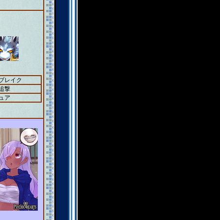
＋ブレイク
追撃
ュア