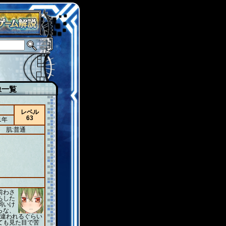
像一覧
レベル
63
1年
肌:普通
前わさ
ちした
弱いけ
らな、
間違われるぐらい
ても見た目で苦