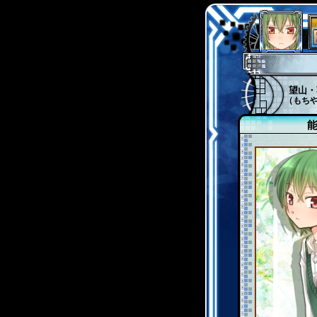
望山・
（もち