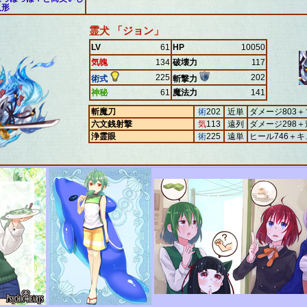
人形
霊犬 「ジョン」
LV
61
HP
10050
気魄
134
破壊力
117
225
202
術式
斬撃力
神秘
61
魔法力
141
斬魔刀
術
202
近単
ダメージ803
六文銭射撃
気
113
遠列
ダメージ298＋
浄霊眼
術
225
遠単
ヒール746＋キ