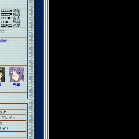
 □□□□■ 感情
 □□□□■ 純真
 □□□■□ 自由
 □□■□□ 戦闘
 □□■□□ 恋愛
せた
成績表
)
類
先輩
ュア
＋ブレイク
氷
るぞ！