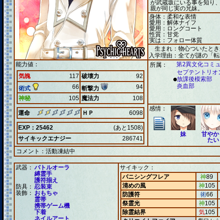
が武蔵坂にいる事を知り、
親が同じ実の兄妹。
身体：柔和な表情
愛用：解体ナイフ
愛用：ロングコート
性質：甘党
実は：フォロー体質
生まれ：物心ついたとき
入学理由：全てが謎の「転
能力値：
第2異文化コミ
所属：
セプテントリオ
気魄
117
破壊力
92
●
放課後模索部
炎血部
66
94
術式
斬撃力
神秘
105
魔法力
108
感情：
運命
ＨＰ
6098
EXP：25462
(あと1508)
妹
甘やか
サイキックエナジー
286741
たい
コメント：
活動凍結中
武器：
バトルオーラ
サイキック：
縛霊手
バニシングフレア
神
89
護符揃え
清めの風
神
105
防具：
忍装束
装飾：
おもちゃ
防護符
術
66
霊帯
祭霊光
神
105
携帯ゲーム機
下着
除霊結界
気
105
ネイルアート