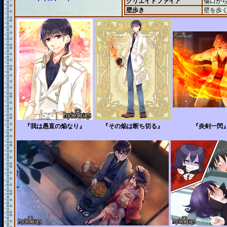
クリエイトファイア
傷口か
壁歩き
壁を歩
『我は愚直の焔なり』
『その焔は断ち切る』
『炎剣一閃