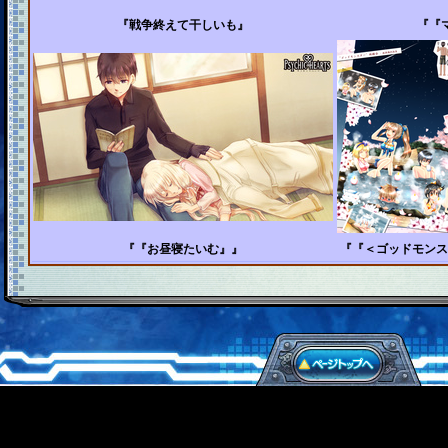
『戦争終えて干しいも』
『『
『『お昼寝たいむ』』
『『＜ゴッドモンス