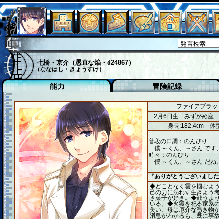
七橋・京介（愚直な焔・d24867）
（ななはし・きょうすけ）
能力
冒険記録
ファイアブラッド
2月6日生 みずがめ座
身長:182.4cm
体型
普段の口調：のんびり
僕 ～くん、～さん です
時々：のんびり
僕 ～くん、～さん だね
『ありがとうございました
◆どことなく雲を掴むよ
己の力に溺れず生きよう
き菓子が好き。◆戦うよ
いる。◆火狐を祀る家系
失い、母は厄介な憑き物
消息がわかるも、既に事