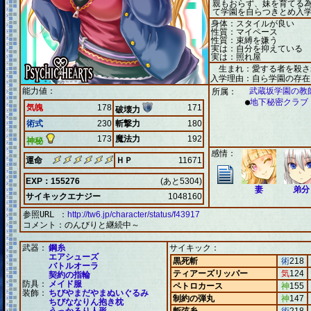
親もおらず、妹を育てる
て学園を自らつきとめ入
身体：スタイルが良い
性質：マイペース
性質：束縛を嫌う
実は：自分を抑えている
実は：照れ屋
生まれ：愛する者を殺さ
入学理由：自ら学園の存在
能力値：
武蔵坂学園の教
所属：
●
地下秘密クラブ
気魄
178
171
破壊力
術式
230
斬撃力
180
173
魔法力
192
神秘
感情：
運命
ＨＰ
11671
EXP：155276
(あと5304)
妻
弟分
サイキックエナジー
1048160
参照URL ：
http://tw6.jp/character/status/f43917
コメント：
のんびりと継続中～
武器：
鋼糸
サイキック：
エアシューズ
黒死斬
術
218
バトルオーラ
ティアーズリッパー
気
124
契約の指輪
防具：
メイド服
ペトロカース
神
155
装飾：
ちびやまだやまぬいぐるみ
制約の弾丸
神
147
ちびななりん抱き枕