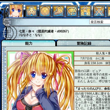
七里・奈々（隠居灼滅者・d00267）
（ななさと・なな）
能力
冒険記録
殺人鬼 ×
7月7日生 かに座
身長:158.1cm
体型
普段の口調：ピュア
自分の名前 相手の名前＋
闇堕ちした時には：無口
わたし あなた、呼び捨て
『まったりのんびり、余生
目の前で666人衆に愛す
つ。実の妹は一人。でも
もの、が信条。両親を惨殺
なった奈々は「相手が絶
とす」という殺し方をポ
ていた。とある出来事で