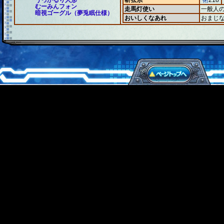
うっかるり人形
斬弦糸
術
218
むーみんフォン
走馬灯使い
一般人
暗視ゴーグル（夢兎眠仕様）
おいしくなあれ
おまじ