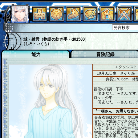
城・射雲（物語の紡ぎ手・d01583）
（しろ・いくも）
能力
冒険記録
エクソシスト 
10月31日生 さそり座
身長:170.6cm
体型
普段の口調：丁寧
僕 あなた、～さん です
時々：少年
僕 あなた、～さん だ、
『一橋さん、お帰りなさい
＠蒼衣姉妹の従弟。＠広
合い。＠勉強はできるほ
る数少ないひとり。＠外
いる。＠見た目が女性っぽ
学生のころ父親を亡くす
と共に蒼衣家に引越し、蒼