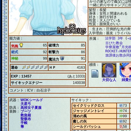
かりの家なので義父には
一緒に釣りやキャンプに
髪型：長髪
身体：女性と間違われる
好き：旅行が好き
性質：大人びている
性質：面倒見がいい
生まれ：圧倒的な光の奔
入学理由：親友（ライバル
能力値：
法学部 3年
(
→
所属：
古びた教会
65
破壊力
85
気魄
学寮屋敷“月光樹
ROCKET☆HUNTE
術式
92
斬撃力
86
放課後お散歩同
神秘
99
91
魔法力
感情：
運命
ＨＰ
4163
EXP：13457
(あと1033)
大切な人
姉貴
サイキックエナジー
140038
コメント：
ICV：白石涼子
武器：
WOKシールド
サイキック：
天星弓
セイクリッドクロス
術
73
防具：
高校女子夏服
ジャッジメントレイ
神
74
装飾：
ブーツ
救急箱
清めの風
神
99
聖骸布
癒しの矢
術
92
手帳
箒
シールドバッシュ
気
58