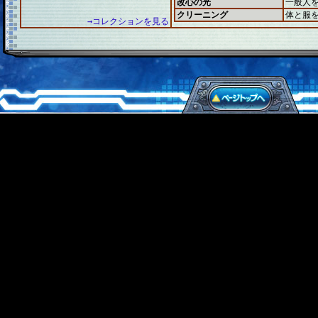
改心の光
一般人
クリーニング
体と服
→コレクションを見る