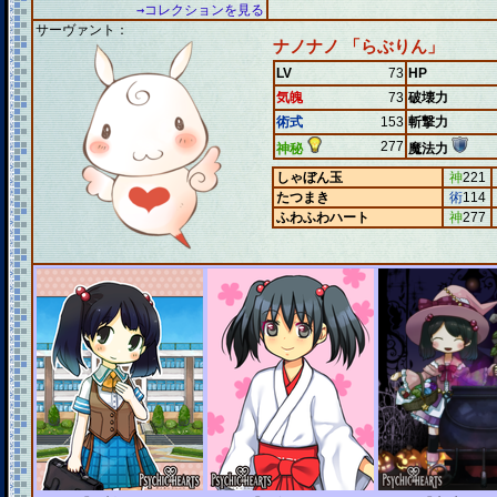
→コレクションを見る
サーヴァント：
ナノナノ 「らぶりん」
LV
73
HP
気魄
73
破壊力
術式
153
斬撃力
277
神秘
魔法力
しゃぼん玉
神
221
たつまき
術
114
ふわふわハート
神
277