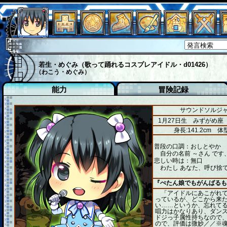
若生・めぐみ（歌って踊れるコスプレアイドル・d01426）
（わこう・めぐみ）
能力
冒険記録
サウンドソルジャ
1月27日生 みずがめ座
身長:141.2cm
体型
普段の口調：おしとやか
自分の名前 ～さん です
悲しい時は：無口
わたし あなた、呼び捨て
『ぺたん娘でもがんばるも
「アイドルにあこがれて
っているが、どこから来
い……というか、忘れて
唱力はかなりあり、ダン
ドジっ子属性持ちなので
ので、評価は微妙／／※