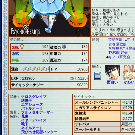
好き：勉強が好き
身体：年下に見られる
身体：胸が小さい
性質：人見知り
実は：大食い
生まれ：風の導きのまま
入学理由：全てが謎の「転
能力値：
芸能学部 1年
(
所属：
青春謳歌部
192
185
気魄
破壊力
学寮屋敷“月光樹
TRPG同好会
術式
173
斬撃力
174
●
キノコ研究会
神秘
169
魔法力
174
感情：
運命
ＨＰ
10903
EXP：131965
(あと5225)
面白い
かわい
サイキックエナジー
90829
武器：
クロスグレイブ
サイキック：
縛霊手
オールレンジパニッシャー
神
143
エアシューズ
レガリアスサイクロン
術
129
バトルオーラ
防具：
フルメタルアーマー
集気法
神
169
装飾：
花束
除霊結界
気
172
イヤーデバイス
靴下
テレパス
周囲の
ネイルアート
スーパーＧＰＳ
自分の
飛び出せ初恋ハンター