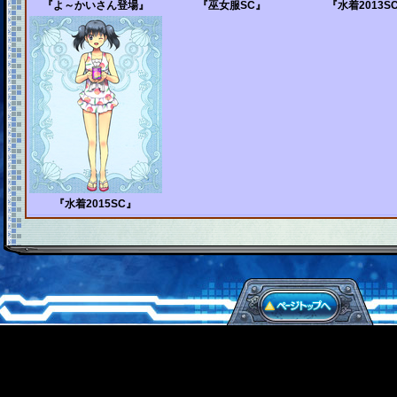
『よ～かいさん登場』
『巫女服SC』
『水着2013S
『水着2015SC』