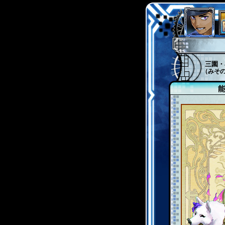
三園・
（みそ