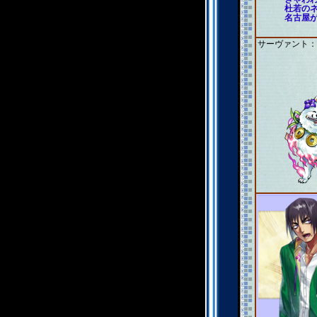
杜若の
名古屋
サーヴァント：