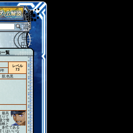
像一覧
レベル
73
4年
肌:色黒
』
、最高
足りて
歳で警
相棒と
。多忙である
暫くはいいな