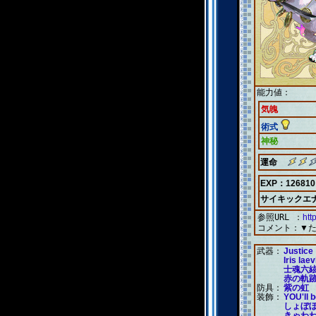
能力値：
気魄
術式
神秘
運命
EXP：126810
サイキックエ
参照URL ：
htt
コメント：
▼
武器：
Justice
Iris lae
士魂六
赤の軌
防具：
紫の虹
装飾：
YOU'll 
しょぼ
きゃわ