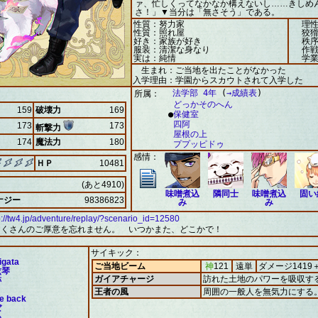
ァ、忙しくってなかなか構えないし……きしめ
さ！」▼当分は「無さそう」である。
性質：努力家
理性
性質：照れ屋
狡猾
好き：家族が好き
秩序
服装：清潔な身なり
作戦
実は：純情
学業
生まれ：ご当地を出たことがなかった
入学理由：学園からスカウトされて入学した
法学部 4年
(
→成績表
)
所属：
どっかそのへん
159
破壊力
169
●
保健室
四阿
173
173
斬撃力
屋根の上
174
魔法力
180
ププッピドゥ
感情：
ＨＰ
10481
(あと4910)
味噌煮込
隣同士
味噌煮込
固い
ナジー
98386823
み
み
p://tw4.jp/adventure/replay/?scenario_id=12580
たくさんのご厚意を忘れません。 いつかまた、どこかで！
サイキック：
vigata
ご当地ビーム
神
121
遠単
ダメージ1419
絃琴
ガイアチャージ
訪れた土地のパワーを吸収す
跡
王者の風
周囲の一般人を無気力にする
be back
ぼ
わ