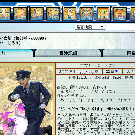
小次郎（警部補・d08390）
の・こじろう）
能力
冒険記録
画
ご当地ヒーロー × 霊犬
22歳
男
大学
3月21日生 おひつじ座
身長:171.3cm
体型:細身
瞳:紫
髪:灰
普段の口調：あのまま変わらず
俺 お前 だ、だぜ、だな、だよな？
時々：仕事ではね
私 ～さん です、ます、でしょう、ですか？
『どこへだって駆けつけます、俺の力の限り！
▼６人兄弟の長男。多くの人の助けとなるべく
のパートナーと共に警察官となった。▼一向に
ない運動神経を補う勤勉さ、実直さが活きて30
部補へ昇進。どんなささやかな事件だろうと、
共に駆けつけます！▼世間では事件が絶えない
が、充実している日々を過ごす。▼「嫁とかは