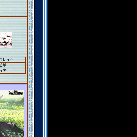
＋ブレイク
追撃
ュア