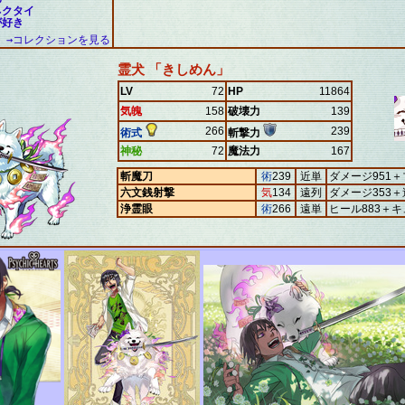
ネクタイ
が好き
→コレクションを見る
霊犬 「きしめん」
LV
72
HP
11864
気魄
158
破壊力
139
266
239
術式
斬撃力
神秘
72
魔法力
167
斬魔刀
術
239
近単
ダメージ951
六文銭射撃
気
134
遠列
ダメージ353＋
浄霊眼
術
266
遠単
ヒール883＋キ