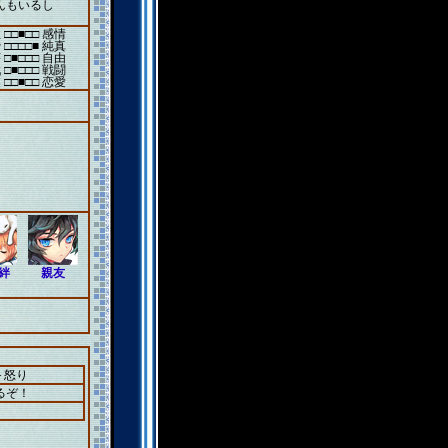
んもいるし
 □□■□□ 感情
 □□□□■ 純真
 □■□□□ 自由
 □■□□□ 戦闘
 □□■□□ 恋愛
絆
親友
＋怒り
るぞ！
。