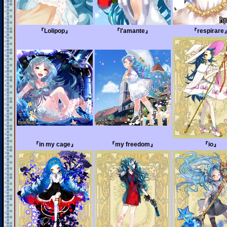
『Lolipop』
『l'amante』
『respirare
『in my cage』
『my freedom』
『io』