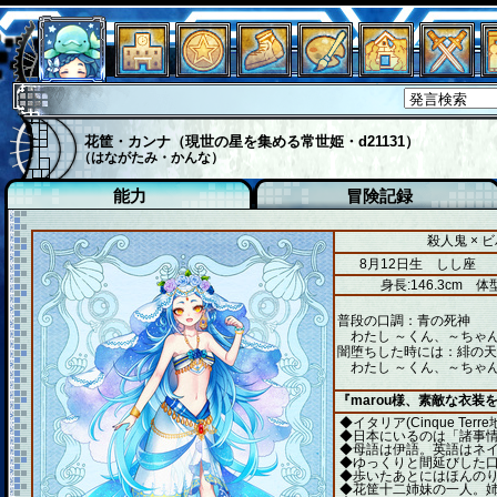
花筐・カンナ（現世の星を集める常世姫・d21131）
（はながたみ・かんな）
能力
冒険記録
殺人鬼 × 
8月12日生 しし座
身長:146.3cm
体型
普段の口調：青の死神
わたし ～くん、～ちゃん
闇堕ちした時には：緋の天
わたし ～くん、～ちゃん
『marou様、素敵な衣装
◆イタリア(Cinque T
◆日本にいるの
◆母語は伊語。英語はネ
◆ゆっくりと間
◆歩いたあとには
◆花筐十二姉妹の一