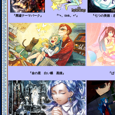
『廃墟テーマパーク』
『*+。tink。+*』
『七つの美徳：
『金の星 白い蝶 黒猫』
『ば