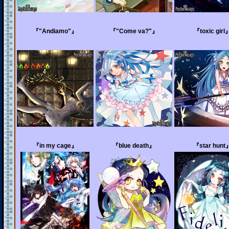
『"Andiamo"』
『"Come va?"』
『toxic girl
『in my cage』
『blue death』
『star hunt