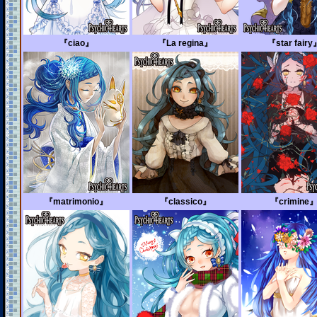
『ciao』
『La regina』
『star fairy
『matrimonio』
『classico』
『crimine