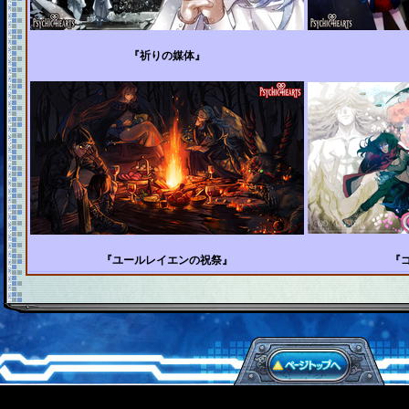
『祈りの媒体』
『ユールレイエンの祝祭』
『