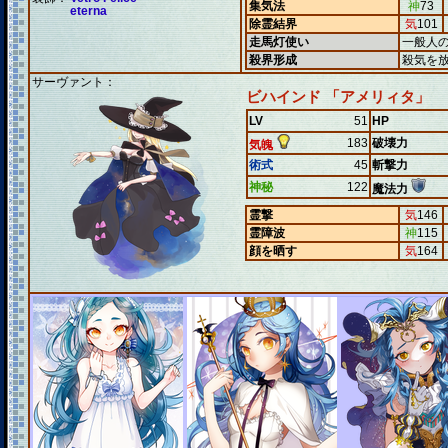
集気法
神
73
eterna
除霊結界
気
101
走馬灯使い
一般人
殺界形成
殺気を
サーヴァント：
ビハインド 「アメリィタ」
LV
51
HP
183
破壊力
気魄
術式
45
斬撃力
神秘
122
魔法力
霊撃
気
146
霊障波
神
115
顔を晒す
気
164