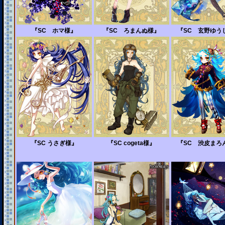
『SC ホマ様』
『SC ろまんぬ様』
『SC 玄野ゆう
『SC うさぎ様』
『SC cogeta様』
『SC 渋皮まろ