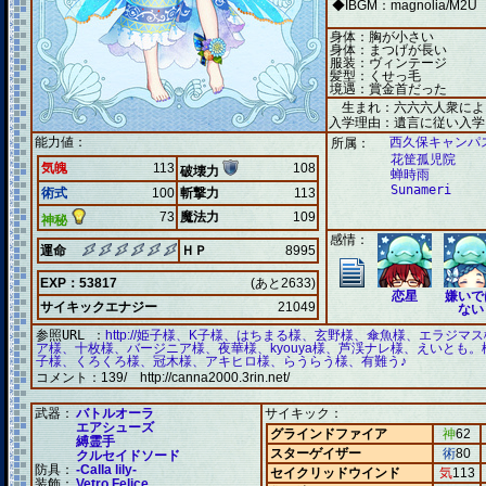
◆IBGM：magnolia/M2U
身体：胸が小さい
身体：まつげが長い
服装：ヴィンテージ
髪型：くせっ毛
境遇：賞金首だった
生まれ：六六六人衆によ
入学理由：遺言に従い入学
能力値：
西久保キャンパ
所属：
花筐孤児院
気魄
113
108
破壊力
蝉時雨
Sunameri
術式
100
斬撃力
113
73
魔法力
109
神秘
感情：
運命
ＨＰ
8995
EXP：53817
(あと2633)
恋星
嫌いで
サイキックエナジー
21049
ない
参照URL ：
http://姫子様、K子様、はちまる様、玄野様、傘魚様、エラジマ
ア様、十枚様、バージニア様、夜華様、kyouya様、芦渓ナレ様、えいとも
子様、くろくろ様、冠木様、アキヒロ様、らうらう様、有難う♪
コメント：
139/ http://canna2000.3rin.net/
武器：
バトルオーラ
サイキック：
エアシューズ
グラインドファイア
神
62
縛霊手
スターゲイザー
術
80
クルセイドソード
防具：
-Calla lily-
セイクリッドウインド
気
113
装飾：
Vetro Felice