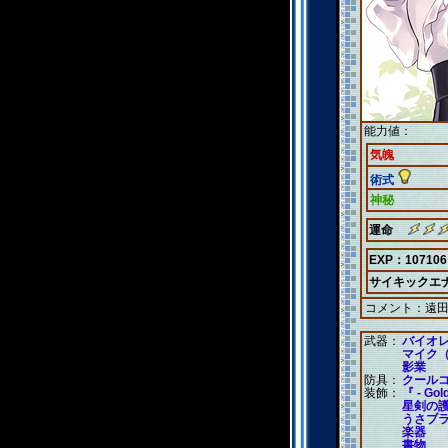
能力値：
気魄
術式
神秘
運命
EXP：107106
サイキックエ
コメント：
遠
武器：
バイオ
マイク
影業
防具：
クール
装飾：
『 - Gol
星剣の
うさブラ
楽器
書物