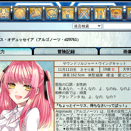
ス・オデュッセイア（アルゴノーツ・d29761）
能力
冒険記録
画
サウンドソルジャー × ウイングキャット
19歳
女
大学
11月11日生 さそり座
身長:162.5cm
体型:細身
瞳:金
髪:ピン
普段の口調：女性的
私 あなた、～さん なの、よ、なのね、なのよ
相棒の前では：姉貴
アタシ アンタ ね、よ、なの、なの？
『ちょっとイーリス、待ちなさいってばっ！』
Argonauts（アルゴノーツ）は、日本の女性二
楽グループ。サイキックハーツ大戦後、『灼滅
ドル』路線で徐々にブレイク。一定の成功を収めた
が、大学卒業を機に歌唱力路線に転向[2]。歌手
ガーソングライターとして、変わらず２人で活
る。▼欧州の孤児院育ち。相棒に付き合って出