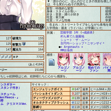
▼「誰かの心に、ほんのひとときの笑顔を残し
は、今も変わらぬその気持ち。
髪型：特徴的な髪型
理性
身体：スタイルが良い
狡猾
好き：音楽・踊りが好き
秩序
性質：努力家
作戦
性質：マメな性格
学業
生まれ：ストリートライブをしながら各地を
入学理由：親友（ライバル）が学園にいた
芸能学部 1年
(
→成績表
)
所属：
朽ち果てた遊園地
127
破壊力
155
シュート・ザ・ムーン
百円均一ショップ＊ニサンザイ＊
125
150
斬撃力
●
+ Argonauts +
147
魔法力
164
MM出張所
感情：
ＨＰ
7737
(あと4184)
アルゴノ
アルゴノ
初めての
バイ
ナジー
15198
ーツ
ーツ
ファン
間
田ちしゃ絵師様はじめ、絵師様たちに心から感謝を。
レンスギター
サイキック：
（スタンド付き）
エンジェリックボイス
神
147
遠単
ヒール944＋共
パッショネイトダンス
気
107
遠列
ダメージ419
コスチューム
den Fleece - 』
ディーヴァズメロディ
神
139
遠単
ダメージ974＋
護符
オルタナティブクラッシュ
術
112
近単
ダメージ121
ム クリスマスVer.
影縛り
術
118
近単
ダメージ1025