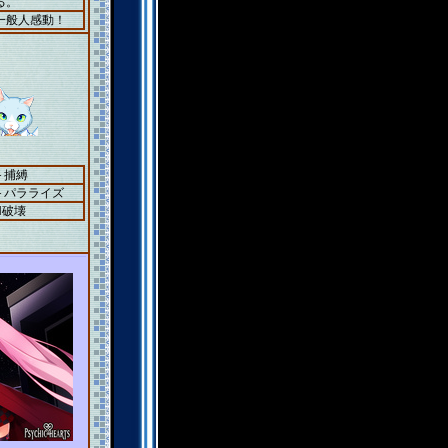
る。
一般人感動！
＋捕縛
4＋パラライズ
N破壊