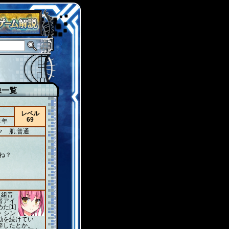
像一覧
レベル
69
1年
ク
肌:普通
ね？
人組音
者アイ
[1]
・シン
動を続けてい
奔したとか。