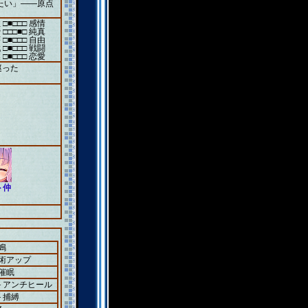
たい」――原点
 □■□□□ 感情
 □□□■□ 純真
 □■□□□ 自由
 □■□□□ 戦闘
 □■□□□ 恋愛
巡った
ト仲
鳴
＋術アップ
催眠
2＋アンチヒール
＋捕縛