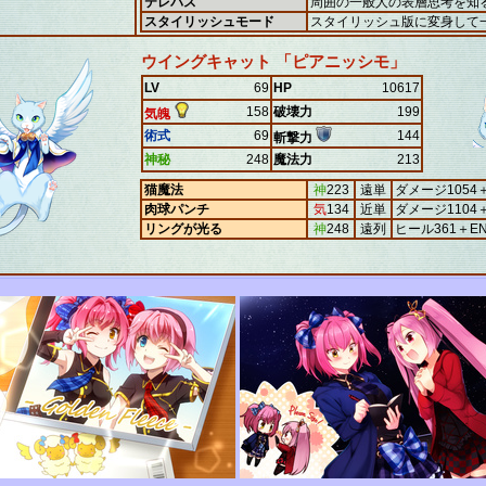
テレパス
周囲の一般人の表層思考を知
スタイリッシュモード
スタイリッシュ版に変身して
ウイングキャット 「ピアニッシモ」
LV
69
HP
10617
158
破壊力
199
気魄
術式
69
144
斬撃力
神秘
248
魔法力
213
猫魔法
神
223
遠単
ダメージ1054
肉球パンチ
気
134
近単
ダメージ110
リングが光る
神
248
遠列
ヒール361＋E