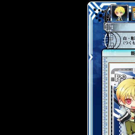
白・彰
（つく