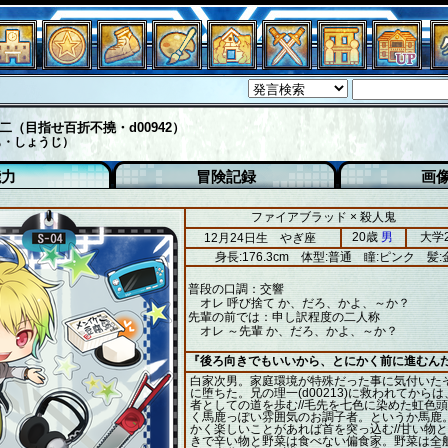
二（目指せ百折不撓・d00942）
も・しょうじ）
能力
冒険記録
画
ファイアブラッド × 殺人鬼
20歳
男
大学
12月24日生 やぎ座
身長:176.3cm
体型:普通
瞳:ピンク
髪:
普段の口調：交響
オレ 呼び捨て か、だろ、かよ、～か？
先輩の前では：申し訳程度の二人称
オレ ～先輩 か、だろ、かよ、～か？
『後ろ向きでもいいから、とにかく前に進むん
白家次男。家庭環境が特殊だった事に気付いた
に堕ちた。兄の理一(d00213)に救われてから
者としての道を歩む//毛先を七色に染めた虹色頭/
く馬鹿っぽい雰囲気のお調子者。というか馬鹿
かく楽しいことがあれば首を突っ込む//甘い物
きで辛い物と野菜は食べない偏食家。野菜は全