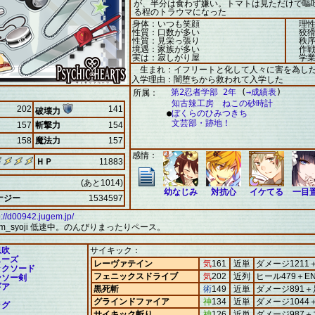
が、半分は食わず嫌い。トマトは見ただけで嘔
る程のトラウマになった
身体：いつも笑顔
理性
性質：口数が多い
狡猾
性質：見栄っ張り
秩序
境遇：家族が多い
作戦
実は：寂しがり屋
学業
生まれ：イフリートと化して人々に害を為し
入学理由：闇堕ちから救われて入学した
第2忍者学部 2年
(
→成績表
)
所属：
知古辣工房 ねこの砂時計
202
141
破壊力
●
ぼくらのひみつきち
文芸部・跡地！
157
斬撃力
154
158
魔法力
157
感情：
ＨＰ
11883
(あと1014)
幼なじみ
対抗心
イケてる
一目
ナジー
1534597
p://d00942.jugem.jp/
km_syoji 低速中。のんびりまったりペース。
息吹
サイキック：
ューズ
レーヴァテイン
気
161
近単
ダメージ1211
ックソード
フェニックスドライブ
気
202
近列
ヒール479＋E
ンソー剣
ギア
黒死斬
術
149
近単
ダメージ891
グラインドファイア
神
134
近単
ダメージ1044
ッグ
サイキック斬り
神
126
近単
ダメージ987