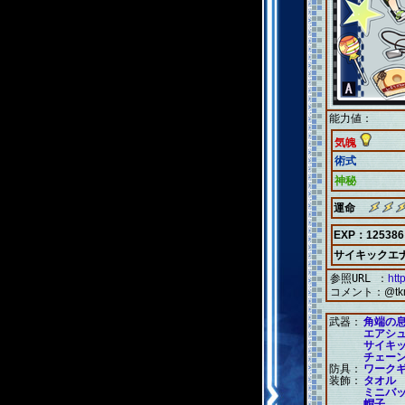
能力値：
気魄
術式
神秘
運命
EXP：125386
サイキックエ
参照URL ：
htt
コメント：
@t
武器：
角端の
エアシ
サイキ
チェー
防具：
ワーク
装飾：
タオル
ミニバ
帽子