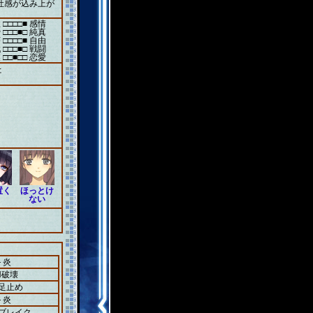
吐感が込み上が
 □□□□■ 感情
 □□□■□ 純真
 □□□□■ 自由
 □□□■□ 戦闘
 □□■□□ 恋愛
た
置く
ほっとけ
ない
＋炎
N破壊
＋足止め
＋炎
＋ブレイク