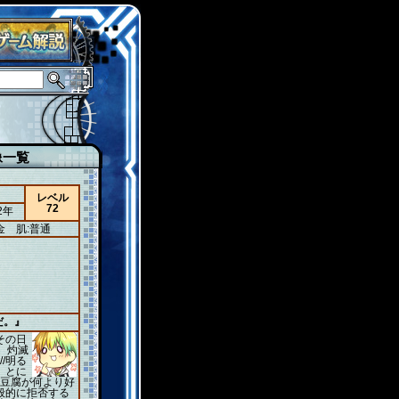
像一覧
レベル
72
2年
金
肌:普通
だ。』
その日
は、灼滅
/明る
。とに
と豆腐が何より好
般的に拒否する